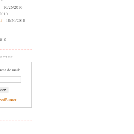
- 10/26/2010
/2010
a?
- 10/20/2010
a
2010
LETTER
resa de mail:
eedBurner
E