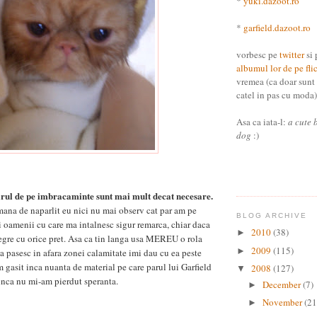
*
yuki.dazoot.ro
*
garfield.dazoot.ro
vorbesc pe
twitter
si 
albumul lor de pe fli
vremea (ca doar sunt
catel in pas cu moda) 
Asa ca iata-l:
a cute 
dog
:)
parul de pe imbracaminte sunt mai mult decat necesare.
ana de naparlit eu nici nu mai observ cat par am pe
BLOG ARCHIVE
si oamenii cu care ma intalnesc sigur remarca, chiar daca
2010
(38)
►
negre cu orice pret. Asa ca tin langa usa MEREU o rola
2009
(115)
►
sa pasesc in afara zonei calamitate imi dau cu ea peste
gasit inca nuanta de material pe care parul lui Garfield
2008
(127)
▼
r inca nu mi-am pierdut speranta.
December
(7)
►
November
(21
►