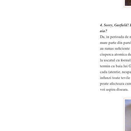
4. Sorry, Garfield! 
aia?
Da, in perioada de 
mare parte din paru
au ramas suficiente 
ciuperca atomica de 
la uscatul cu foenu
termin cu baia lui G
cada (atentie, neapara
infunzi toate tevil
poate afecteaza cum
voi aspira diseara.