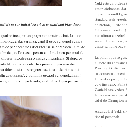
Yuki
este un bichon (
vreun ciobanesc, dat 
depasit cu mult kg in
standard scris vreoda
Baitele se vor indesi! Asa-i ca te simti mai bine dupa
de bichon)... Este cu
Orhideea (Carrefour) 
naparlire incepem un program intensiv de bai. La baie
mai alintat catzelush
sociabil cu oricine, a
l mort cade, dar surpriza, cand il usuc cu foenul cumva
uraste sa nu fie bagat
fire de par decedate astfel incat sa se porneasca un fel de
fire de par. De aceea, pentru confortul meu personal :),
La polul opus se gas
l folosesc intotdeauna o masca chirurgicala. Si dupa ce
numele lui adevarat 
arfield, imi fac calcule: trei pumni de par s-au dus in
Riesling. Garfield es
t folosita sita la scurgerea cazii, ca altfel risti sa iti
sa cunoasca oameni st
e din apartament), 2 pumni la uscatul cu foenul...hmm!
fie lasat in pace, cu t
va (in minus de preferinta) cantitatea de par pe care o
cu o fire nesociabila (
Garfield este vedeta f
la numeroase expozitii
titlul de Champion :)
Amandoi, si Yuki, si G
site-ul personal: