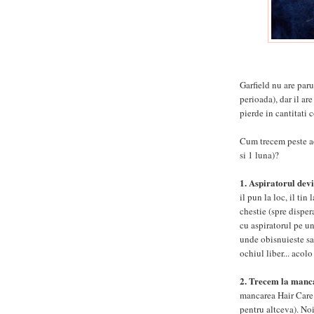
Garfield nu are paru
perioada), dar il ar
pierde in cantitati 
Cum trecem peste ac
si 1 luna)?
1. Aspiratorul dev
il pun la loc, il ti
chestie (spre disper
cu aspiratorul pe un
unde obisnuieste sa
ochiul liber... acol
2. Trecem la manc
mancarea Hair Care 
pentru altceva). No