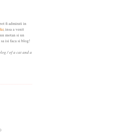
pot fi admirati in
ckr
, insa a venit
 un motan si un
sa isi faca si blog!
blog / of a cat and a
)