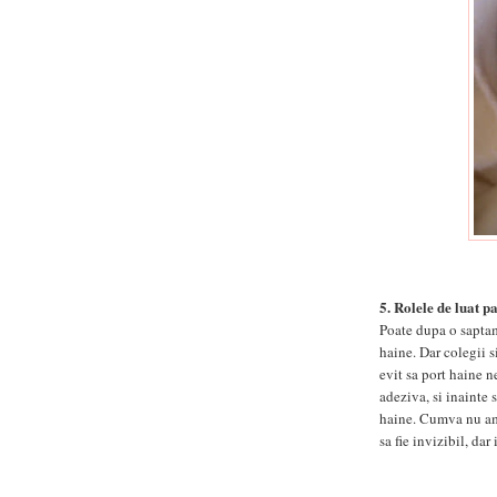
5. Rolele de luat 
Poate dupa o saptam
haine. Dar colegii 
evit sa port haine 
adeziva, si inainte 
haine. Cumva nu am 
sa fie invizibil, da