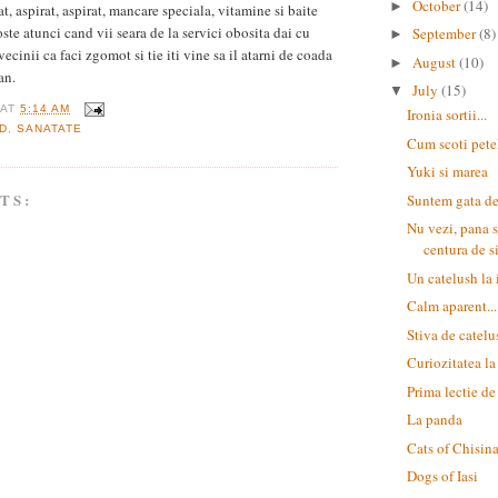
October
(14)
►
t, aspirat, aspirat, mancare speciala, vitamine si baite
ste atunci cand vii seara de la servici obosita dai cu
September
(8)
►
vecinii ca faci zgomot si tie iti vine sa il atarni de coada
August
(10)
►
an.
July
(15)
▼
AT
5:14 AM
Ironia sortii...
D
,
SANATATE
Cum scoti pete
Yuki si marea
TS:
Suntem gata de
Nu vezi, pana s
centura de s
Un catelush la 
Calm aparent...
Stiva de catelu
Curiozitatea la
Prima lectie de
La panda
Cats of Chisin
Dogs of Iasi