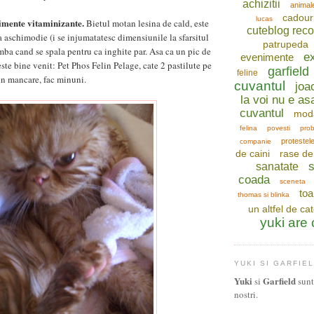
achizitii
animal
cadour
lucas
mente vitaminizante.
Bietul motan lesina de cald, este
cuteblog re
a aschimodie (i se injumatatesc dimensiunile la sfarsitul
patrupeda
ramba cand se spala pentru ca inghite par. Asa ca un pic de
ex
evenimente
ste bine venit: Pet Phos Felin Pelage, cate 2 pastilute pe
garfield
feline
 in mancare, fac minuni.
cuvantul
joa
la voi nu e as
cuvantul
mod
felina
povesti
prob
protestel
companie
de caini
rase de 
s
sanatate
coada
sceneta
toa
thomas si blinka
un altfel de ca
yuki are
YUKI SI GARFIE
Yuki
Garfield
si
sunt 
nostri.