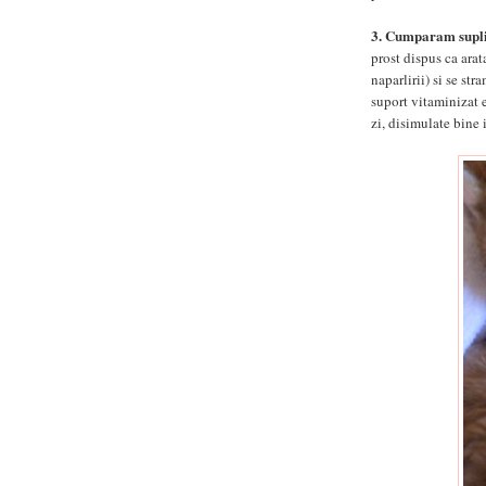
3. Cumparam supli
prost dispus ca arat
naparlirii) si se st
suport vitaminizat e
zi, disimulate bine