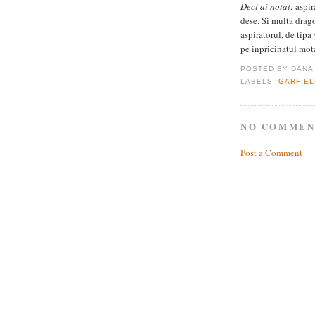
Deci ai notat:
aspira
dese. Si multa drago
aspiratorul, de tipa 
pe inpricinatul mot
POSTED BY
DANA
LABELS:
GARFIEL
NO COMMEN
Post a Comment