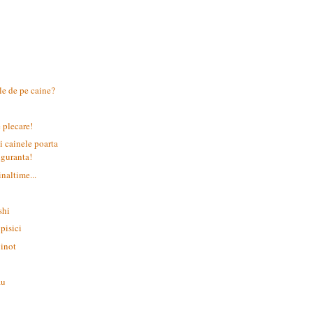
le de pe caine?
 plecare!
i cainele poarta
iguranta!
inaltime...
shi
 pisici
 inot
au