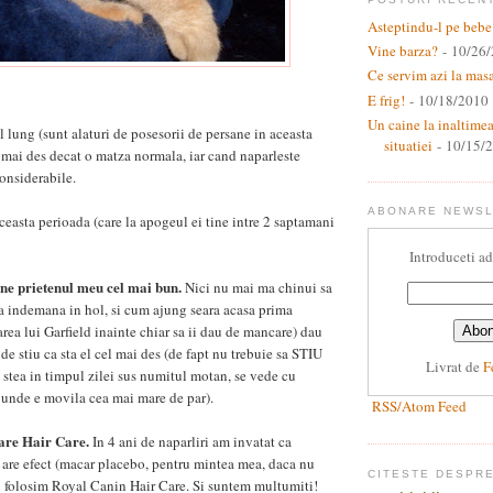
Asteptindu-l pe bebe
Vine barza?
- 10/26
Ce servim azi la mas
E frig!
- 10/18/2010
Un caine la inaltime
l lung (sunt alaturi de posesorii de persane in aceasta
situatiei
- 10/15/
e mai des decat o matza normala, iar cand naparleste
considerabile.
ABONARE NEWS
easta perioada (care la apogeul ei tine intre 2 saptamani
Introduceti ad
ine prietenul meu cel mai bun.
Nici nu mai ma chinui sa
n la indemana in hol, si cum ajung seara acasa prima
area lui Garfield inainte chiar sa ii dau de mancare) dau
de stiu ca sta el cel mai des (de fapt nu trebuie sa STIU
Livrat de
F
 stea in timpul zilei sus numitul motan, se vede cu
o unde e movila cea mai mare de par).
RSS/Atom Feed
are Hair Care.
In 4 ani de naparliri am invatat ca
are efect (macar placebo, pentru mintea mea, daca nu
CITESTE DESPR
i folosim Royal Canin Hair Care. Si suntem multumiti!