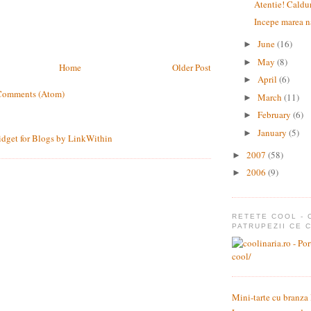
Atentie! Caldu
Incepe marea na
June
(16)
►
May
(8)
►
Home
Older Post
April
(6)
►
Comments (Atom)
March
(11)
►
February
(6)
►
January
(5)
►
2007
(58)
►
2006
(9)
►
RETETE COOL - 
PATRUPEZII CE 
Mini-tarte cu branza