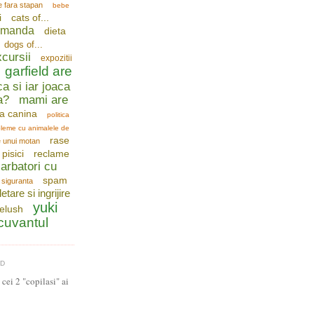
e fara stapan
bebe
i
cats of...
comanda
dieta
dogs of...
cursii
expozitii
garfield are
ca si iar joaca
a?
mami are
a canina
politica
leme cu animalele de
rase
e unui motan
pisici
reclame
arbatori cu
spam
siguranta
letare si ingrijire
yuki
telush
 cuvantul
LD
cei 2 "copilasi" ai