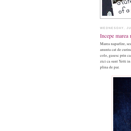
WEDNESDAY, JU
Incepe marea n
Marea naparlire, sezo
anunta cat de curind
colo, gasesc prin c
zici ca sunt Yetti i
plina de par.