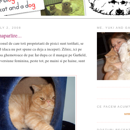
LY 2, 2008
ME, YUKI AND G
aparlire...
nul de care toti proprietarii de pisici sunt terifiati, se
 (daca nu pot spune ca deja a inceput). Zilnic, ici pe
asa ghemotoace de par. Iar dupa ce il mangai pe Garfield,
n versiune feminina, peste tot, pe maini si pe haine, sunt
CE FACEM ACUM
urm
POSTURI RECEN