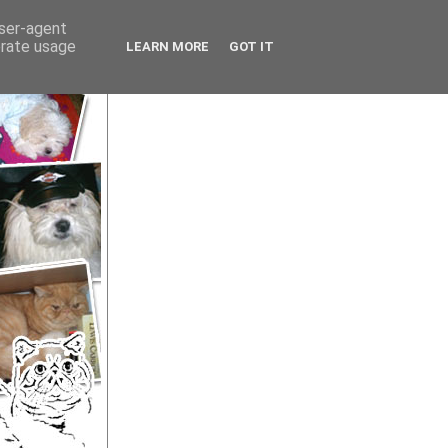
user-agent
erate usage
LEARN MORE
GOT IT