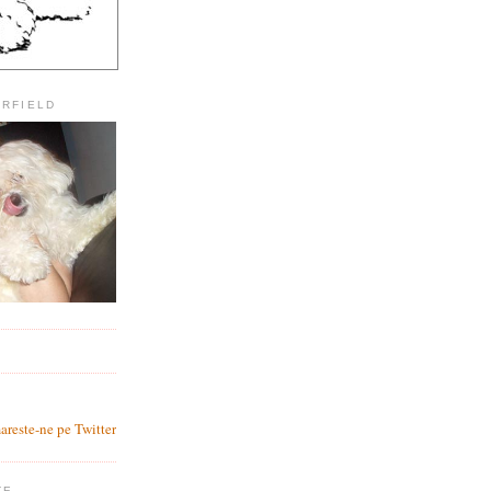
ARFIELD
?
areste-ne pe Twitter
TE