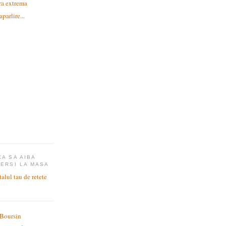
ra extrema
parlire...
CA SA AIBA
CERSI LA MASA
 Boursin