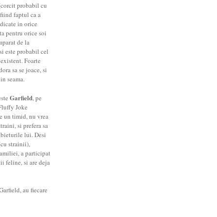
corcit probabil cu
fiind faptul ca a
dicate in orice
ta pentru orice soi
mparat de la
si este probabil cel
 existent. Foarte
dora sa se joace, si
 in seama.
Garfield
este
, pe
Fluffy Joke
te un timid, nu vrea
raini, si prefera sa
abieturile lui. Desi
cu strainii),
amiliei, a participat
 feline, si are deja
arfield, au fiecare