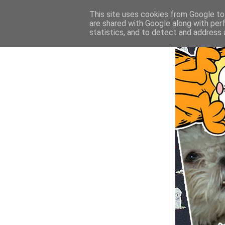
This site uses cookies from Google to 
are shared with Google along with per
statistics, and to detect and address 