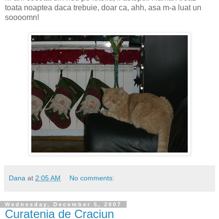
toata noaptea daca trebuie, doar ca, ahh, asa m-a luat un
soooomn!
Dana
at
2:05 AM
No comments:
Wednesday, December 5, 2007
Curatenia de Craciun