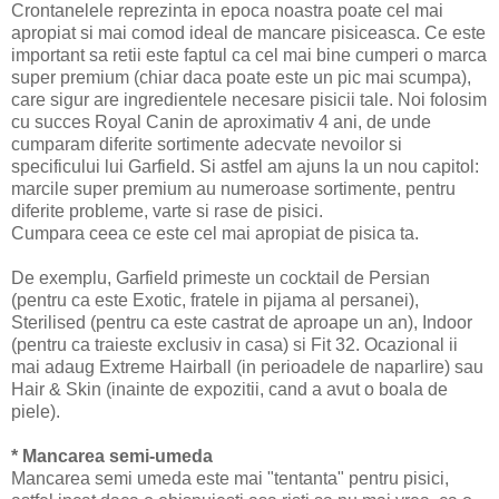
Crontanelele reprezinta in epoca noastra poate cel mai
apropiat si mai comod ideal de mancare pisiceasca. Ce este
important sa retii este faptul ca cel mai bine cumperi o marca
super premium (chiar daca poate este un pic mai scumpa),
care sigur are ingredientele necesare pisicii tale. Noi folosim
cu succes Royal Canin de aproximativ 4 ani, de unde
cumparam diferite sortimente adecvate nevoilor si
specificului lui Garfield. Si astfel am ajuns la un nou capitol:
marcile super premium au numeroase sortimente, pentru
diferite probleme, varte si rase de pisici.
Cumpara ceea ce este cel mai apropiat de pisica ta.
De exemplu, Garfield primeste un cocktail de Persian
(pentru ca este Exotic, fratele in pijama al persanei),
Sterilised (pentru ca este castrat de aproape un an), Indoor
(pentru ca traieste exclusiv in casa) si Fit 32. Ocazional ii
mai adaug Extreme Hairball (in perioadele de naparlire) sau
Hair & Skin (inainte de expozitii, cand a avut o boala de
piele).
* Mancarea semi-umeda
Mancarea semi umeda este mai "tentanta" pentru pisici,