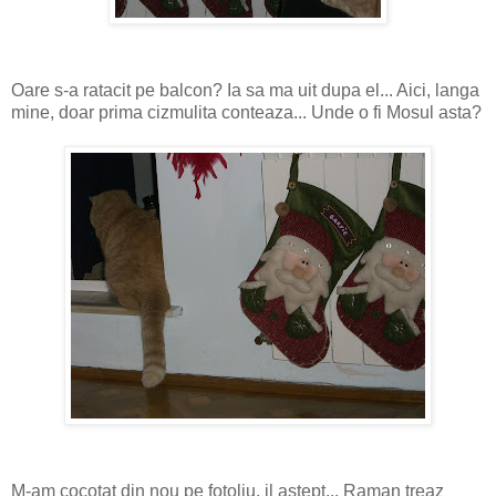
Oare s-a ratacit pe balcon? Ia sa ma uit dupa el... Aici, langa
mine, doar prima cizmulita conteaza... Unde o fi Mosul asta?
M-am cocotat din nou pe fotoliu, il astept... Raman treaz