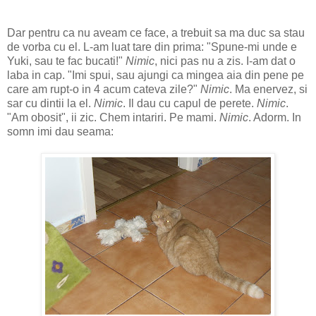
Dar pentru ca nu aveam ce face, a trebuit sa ma duc sa stau
de vorba cu el. L-am luat tare din prima: "Spune-mi unde e
Yuki, sau te fac bucati!"
Nimic
, nici pas nu a zis. I-am dat o
laba in cap. "Imi spui, sau ajungi ca mingea aia din pene pe
care am rupt-o in 4 acum cateva zile?"
Nimic
. Ma enervez, si
sar cu dintii la el.
Nimic
. Il dau cu capul de perete.
Nimic
.
"Am obosit", ii zic. Chem intariri. Pe mami.
Nimic
. Adorm. In
somn imi dau seama: