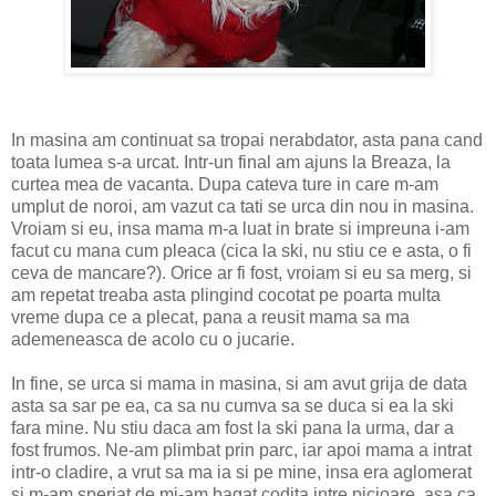
In masina am continuat sa tropai nerabdator, asta pana cand
toata lumea s-a urcat. Intr-un final am ajuns la Breaza, la
curtea mea de vacanta. Dupa cateva ture in care m-am
umplut de noroi, am vazut ca tati se urca din nou in masina.
Vroiam si eu, insa mama m-a luat in brate si impreuna i-am
facut cu mana cum pleaca (cica la ski, nu stiu ce e asta, o fi
ceva de mancare?). Orice ar fi fost, vroiam si eu sa merg, si
am repetat treaba asta plingind cocotat pe poarta multa
vreme dupa ce a plecat, pana a reusit mama sa ma
ademeneasca de acolo cu o jucarie.
In fine, se urca si mama in masina, si am avut grija de data
asta sa sar pe ea, ca sa nu cumva sa se duca si ea la ski
fara mine. Nu stiu daca am fost la ski pana la urma, dar a
fost frumos. Ne-am plimbat prin parc, iar apoi mama a intrat
intr-o cladire, a vrut sa ma ia si pe mine, insa era aglomerat
si m-am speriat de mi-am bagat codita intre picioare, asa ca