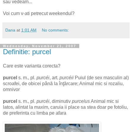
sau vedeam...
Voi cum v-ati petrecut weekendul?
Dana
at
1:01 AM
No comments:
Wednesday, November 21, 2007
Definitie: purcel
Care este varianta corecta?
purcel
s. m., pl.
purcéi
, art.
purcéii
Puiul (de sex masculin al)
scroafei, de obicei până la înţărcare; Animal mic si rozaliu,
omnivor
purcel
s. m., pl.
purcéi
, diminutiv
purcelus
Animal mic si
latos, alintat la maxim, caruia ii place sa stea doar pe fotoliu,
de preferinta cu limba pe afara