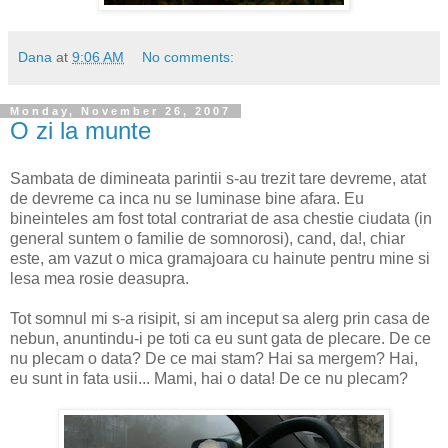
Dana
at
9:06 AM
No comments:
Monday, November 26, 2007
O zi la munte
Sambata de dimineata parintii s-au trezit tare devreme, atat
de devreme ca inca nu se luminase bine afara. Eu
bineinteles am fost total contrariat de asa chestie ciudata (in
general suntem o familie de somnorosi), cand, da!, chiar
este, am vazut o mica gramajoara cu hainute pentru mine si
lesa mea rosie deasupra.
Tot somnul mi s-a risipit, si am inceput sa alerg prin casa de
nebun, anuntindu-i pe toti ca eu sunt gata de plecare. De ce
nu plecam o data? De ce mai stam? Hai sa mergem? Hai,
eu sunt in fata usii... Mami, hai o data! De ce nu plecam?