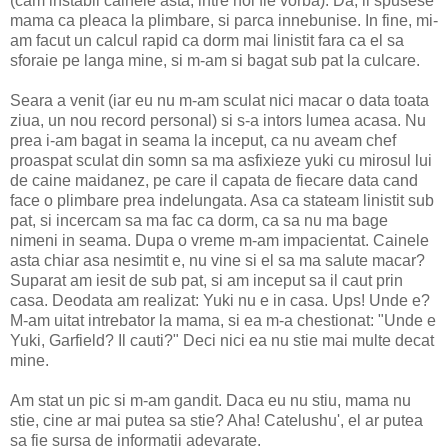
(cam instabil cainele asta, intre noi fie vorba). Da, ii spusese
mama ca pleaca la plimbare, si parca innebunise. In fine, mi-
am facut un calcul rapid ca dorm mai linistit fara ca el sa
sforaie pe langa mine, si m-am si bagat sub pat la culcare.
Seara a venit (iar eu nu m-am sculat nici macar o data toata
ziua, un nou record personal) si s-a intors lumea acasa. Nu
prea i-am bagat in seama la inceput, ca nu aveam chef
proaspat sculat din somn sa ma asfixieze yuki cu mirosul lui
de caine maidanez, pe care il capata de fiecare data cand
face o plimbare prea indelungata. Asa ca stateam linistit sub
pat, si incercam sa ma fac ca dorm, ca sa nu ma bage
nimeni in seama. Dupa o vreme m-am impacientat. Cainele
asta chiar asa nesimtit e, nu vine si el sa ma salute macar?
Suparat am iesit de sub pat, si am inceput sa il caut prin
casa. Deodata am realizat: Yuki nu e in casa. Ups! Unde e?
M-am uitat intrebator la mama, si ea m-a chestionat: "Unde e
Yuki, Garfield? Il cauti?" Deci nici ea nu stie mai multe decat
mine.
Am stat un pic si m-am gandit. Daca eu nu stiu, mama nu
stie, cine ar mai putea sa stie? Aha! Catelushu', el ar putea
sa fie sursa de informatii adevarate.