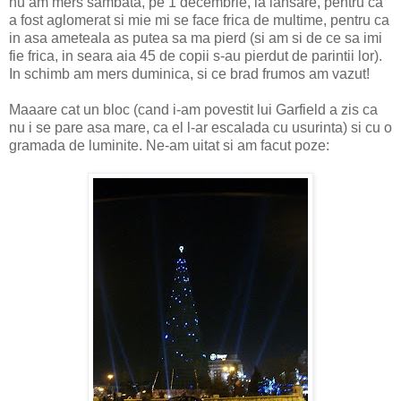
nu am mers sambata, pe 1 decembrie, la lansare, pentru ca
a fost aglomerat si mie mi se face frica de multime, pentru ca
in asa ameteala as putea sa ma pierd (si am si de ce sa imi
fie frica, in seara aia 45 de copii s-au pierdut de parintii lor).
In schimb am mers duminica, si ce brad frumos am vazut!
Maaare cat un bloc (cand i-am povestit lui Garfield a zis ca
nu i se pare asa mare, ca el l-ar escalada cu usurinta) si cu o
gramada de luminite. Ne-am uitat si am facut poze: