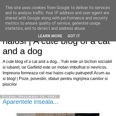
This site uses cookies from Google to deliver its services
and to analyze traffic. Your IP address and user-agent are
shared with Google along with performance and security
metrics to ensure quality of service, generate usage
Sfaturi pentru caini si pisici
statistics, and to detect and address abuse.
LEARN MORE
GOT IT
haiosi | A cute blog of a cat
and a dog
A cute blog of a cat and a dog... Yuki este un bichon sociabil
si iubaret, iar Garfield este un motan imbufnat si nevricos.
Impreuna formeaza cel mai haios cuplu patruped! Acum au
si blog! | Poze, povestiri, sfaturi pentru ingrijirea cainilor si
pisicilor
Friday, December 14, 2007
Aparentele inseala...