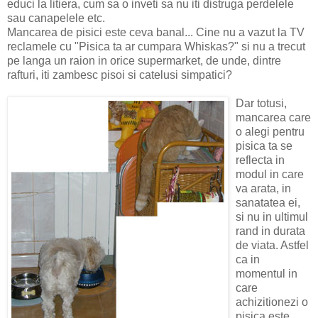
educi la litiera, cum sa o inveti sa nu iti distruga perdelele
sau canapelele etc.
Mancarea de pisici este ceva banal... Cine nu a vazut la TV
reclamele cu "Pisica ta ar cumpara Whiskas?" si nu a trecut
pe langa un raion in orice supermarket, de unde, dintre
rafturi, iti zambesc pisoi si catelusi simpatici?
Dar totusi,
mancarea care
o alegi pentru
pisica ta se
reflecta in
modul in care
va arata, in
sanatatea ei,
si nu in ultimul
rand in durata
de viata. Astfel
ca in
momentul in
care
achizitionezi o
pisica este