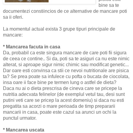
bine sa te
documentezi constiincios de ce alternative de mancare poti
sa ii oferi.
La momentul actual exista 3 grupe tipuri principale de
mancare:
* Mancarea facuta in casa
Da, probabil ca este singura mancare de care poti fii sigura
de ceea ce contine.. Si da, poti sa te asiguri ca nu este nimic
alterat, si aproape sigur nimic chimic sau modificat genetic...
Dar oare esti convinsa ca stii ce nevoi nutritionale are pisica
ta? Se prea poate sa infulece cu pofta o bucata de ciocolata,
insa oare ii face bine pe termen lung o astfel de dieta?
Daca nu ai o dieta prescrisa de cineva care se pricepe la
nutritia adecvata felinelor (de exemplul vetul tau, desi sunt
putini veti care se pricep la acest domeniu) si daca nu esti
pregatita sa acorzi o mare perioada de timp prepararii
mancarii in casa, poate este cazul sa arunci un ochi la
punctul urmator.
* Mancarea uscata