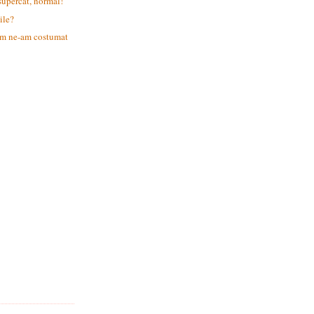
supercat, normal!
ile?
m ne-am costumat