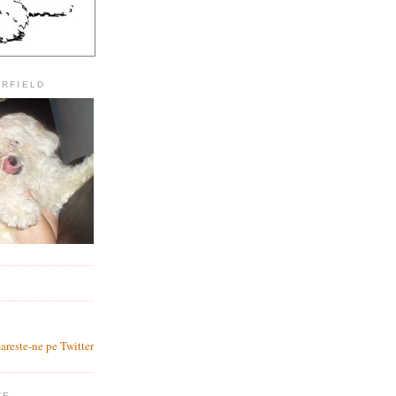
ARFIELD
?
areste-ne pe Twitter
TE