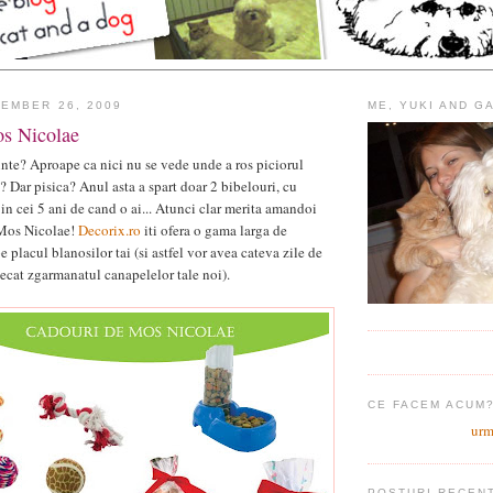
EMBER 26, 2009
ME, YUKI AND G
s Nicolae
inte? Aproape ca nici nu se vede unde a ros piciorul
a? Dar pisica? Anul asta a spart doar 2 bibelouri, cu
in cei 5 ani de cand o ai... Atunci clar merita amandoi
 Mos Nicolae!
Decorix.ro
iti ofera o gama larga de
pe placul blanosilor tai (si astfel vor avea cateva zile de
decat zgarmanatul canapelelor tale noi).
CE FACEM ACUM
urm
POSTURI RECEN