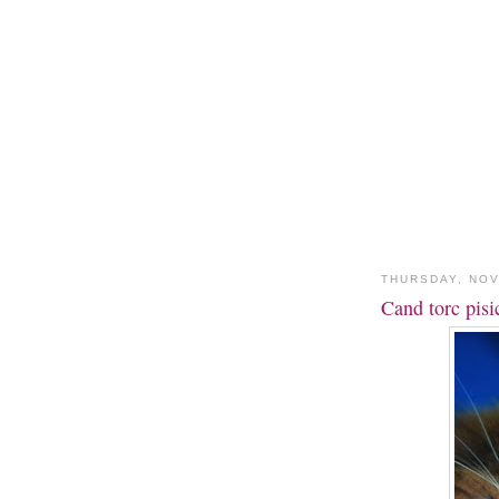
THURSDAY, NOV
Cand torc pisi