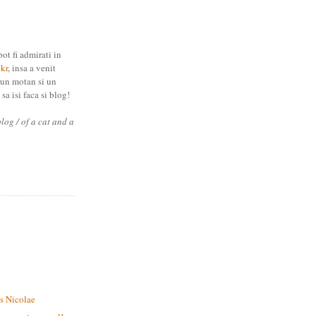
pot fi admirati in
ckr
, insa a venit
 un motan si un
sa isi faca si blog!
blog / of a cat and a
s Nicolae