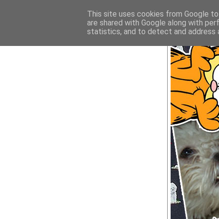
This site uses cookies from Google to 
are shared with Google along with per
statistics, and to detect and address 