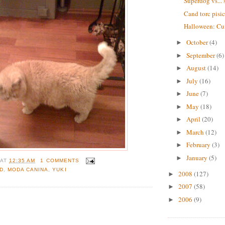
Superdog vs... 
Cand torc pisic
Halloween: Cu
October
(4)
►
September
(6)
►
August
(14)
►
July
(16)
►
June
(7)
►
May
(18)
►
April
(20)
►
March
(12)
►
February
(3)
►
January
(5)
►
AT
12:35 AM
1 COMMENTS
D
,
MODA CANINA
,
YUKI
2008
(127)
►
2007
(58)
►
2006
(9)
►