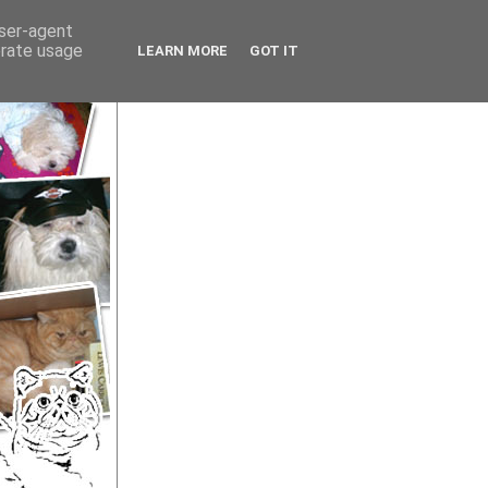
user-agent
erate usage
LEARN MORE
GOT IT