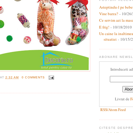
Asteptindu-l pe bebe
Vine barza?
- 10/26
Ce servim azi la mas
E frig!
- 10/18/2010
Un caine la inaltime
situatiei
- 10/15/
ABONARE NEWS
Introduceti ad
AT
2:32 AM
0 COMMENTS
I
Livrat de
F
RSS/Atom Feed
CITESTE DESPR