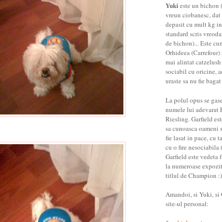
Yuki
este un bichon (
vreun ciobanesc, dat 
depasit cu mult kg in
standard scris vreoda
de bichon)... Este cu
Orhideea (Carrefour) 
mai alintat catzelush
sociabil cu oricine, a
uraste sa nu fie bagat
La polul opus se gas
numele lui adevarat 
Riesling. Garfield es
sa cunoasca oameni st
fie lasat in pace, cu t
cu o fire nesociabila (
Garfield este vedeta f
la numeroase expozitii
titlul de Champion :)
Amandoi, si Yuki, si G
site-ul personal: