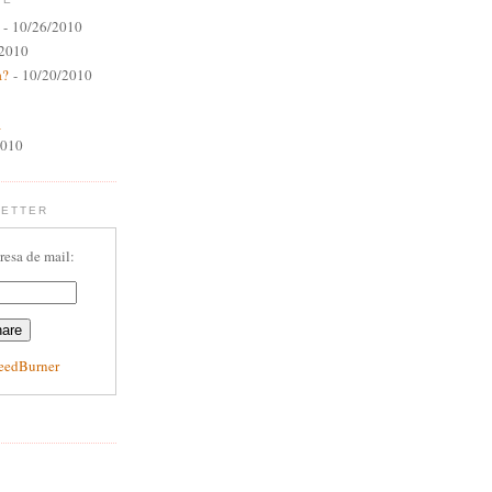
- 10/26/2010
/2010
a?
- 10/20/2010
a
2010
LETTER
resa de mail:
eedBurner
E