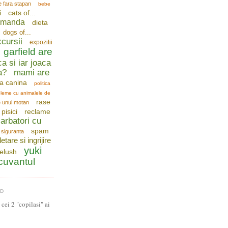
e fara stapan
bebe
i
cats of...
comanda
dieta
dogs of...
cursii
expozitii
garfield are
ca si iar joaca
a?
mami are
a canina
politica
leme cu animalele de
rase
e unui motan
pisici
reclame
arbatori cu
spam
siguranta
letare si ingrijire
yuki
telush
 cuvantul
LD
cei 2 "copilasi" ai