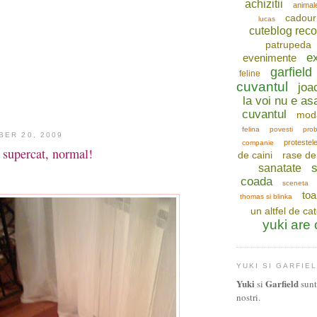
achizitii
animal
cadour
lucas
cuteblog re
patrupeda
ex
evenimente
garfield
feline
cuvantul
joa
la voi nu e as
cuvantul
mod
felina
povesti
prob
BER 20, 2009
protestel
companie
 supercat, normal!
de caini
rase de 
s
sanatate
coada
sceneta
toa
thomas si blinka
un altfel de ca
yuki are
YUKI SI GARFIE
Yuki
Garfield
si
sunt 
nostri.