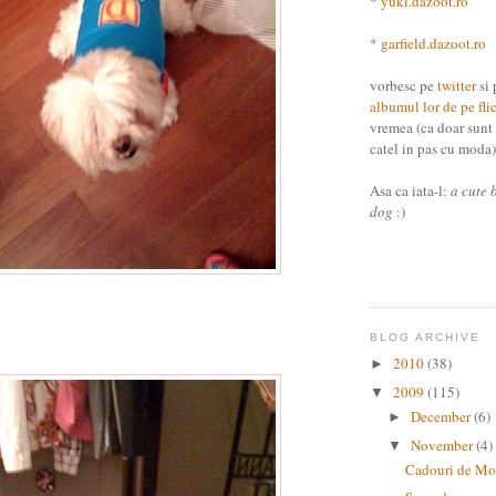
*
yuki.dazoot.ro
*
garfield.dazoot.ro
vorbesc pe
twitter
si 
albumul lor de pe fli
vremea (ca doar sunt
catel in pas cu moda) 
Asa ca iata-l:
a cute 
dog
:)
BLOG ARCHIVE
2010
(38)
►
2009
(115)
▼
December
(6)
►
November
(4)
▼
Cadouri de Mo