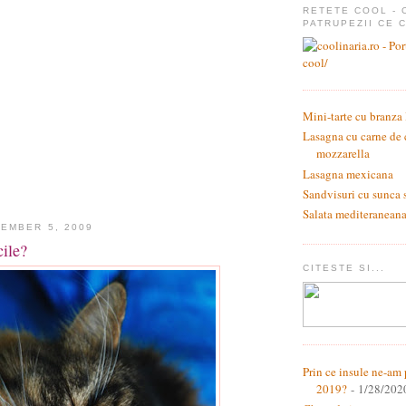
RETETE COOL - 
PATRUPEZII CE 
Mini-tarte cu branza
Lasagna cu carne de 
mozzarella
Lasagna mexicana
Sandvisuri cu sunca 
Salata mediteraneana 
EMBER 5, 2009
cile?
CITESTE SI...
Prin ce insule ne-am 
2019?
- 1/28/202