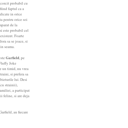
corcit probabil cu
fiind faptul ca a
dicate in orice
ta pentru orice soi
mparat de la
si este probabil cel
 existent. Foarte
dora sa se joace, si
 in seama.
Garfield
este
, pe
Fluffy Joke
te un timid, nu vrea
raini, si prefera sa
abieturile lui. Desi
cu strainii),
amiliei, a participat
 feline, si are deja
arfield, au fiecare