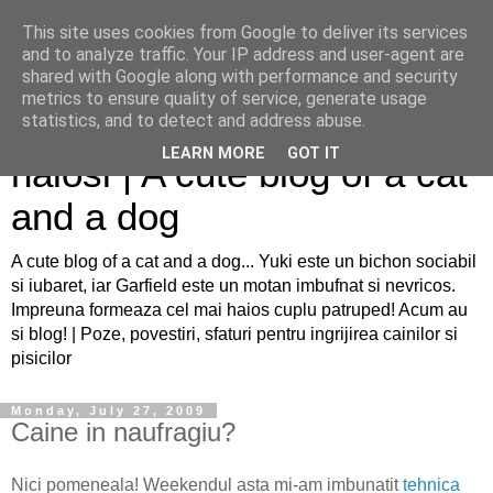
This site uses cookies from Google to deliver its services
and to analyze traffic. Your IP address and user-agent are
shared with Google along with performance and security
metrics to ensure quality of service, generate usage
Sfaturi pentru caini si pisici
statistics, and to detect and address abuse.
LEARN MORE
GOT IT
haiosi | A cute blog of a cat
and a dog
A cute blog of a cat and a dog... Yuki este un bichon sociabil
si iubaret, iar Garfield este un motan imbufnat si nevricos.
Impreuna formeaza cel mai haios cuplu patruped! Acum au
si blog! | Poze, povestiri, sfaturi pentru ingrijirea cainilor si
pisicilor
Monday, July 27, 2009
Caine in naufragiu?
Nici pomeneala! Weekendul asta mi-am imbunatit
tehnica