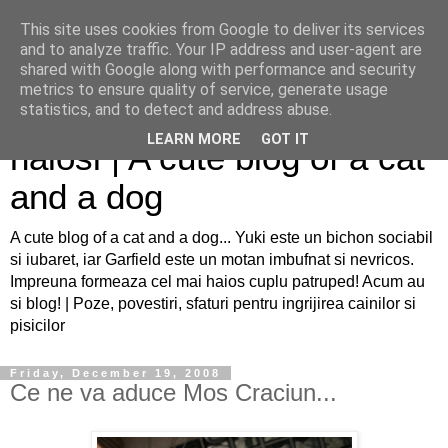
This site uses cookies from Google to deliver its services
and to analyze traffic. Your IP address and user-agent are
shared with Google along with performance and security
metrics to ensure quality of service, generate usage
Sfaturi pentru caini si pisici
statistics, and to detect and address abuse.
LEARN MORE
GOT IT
haiosi | A cute blog of a cat
and a dog
A cute blog of a cat and a dog... Yuki este un bichon sociabil
si iubaret, iar Garfield este un motan imbufnat si nevricos.
Impreuna formeaza cel mai haios cuplu patruped! Acum au
si blog! | Poze, povestiri, sfaturi pentru ingrijirea cainilor si
pisicilor
Friday, December 19, 2008
Ce ne va aduce Mos Craciun...