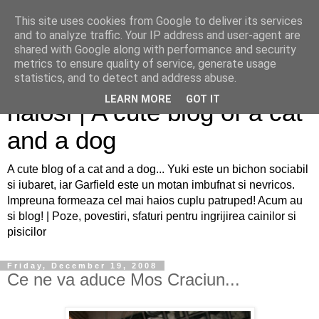
This site uses cookies from Google to deliver its services
and to analyze traffic. Your IP address and user-agent are
shared with Google along with performance and security
metrics to ensure quality of service, generate usage
Sfaturi pentru caini si pisici
statistics, and to detect and address abuse.
LEARN MORE
GOT IT
haiosi | A cute blog of a cat
and a dog
A cute blog of a cat and a dog... Yuki este un bichon sociabil
si iubaret, iar Garfield este un motan imbufnat si nevricos.
Impreuna formeaza cel mai haios cuplu patruped! Acum au
si blog! | Poze, povestiri, sfaturi pentru ingrijirea cainilor si
pisicilor
Friday, December 19, 2008
Ce ne va aduce Mos Craciun...