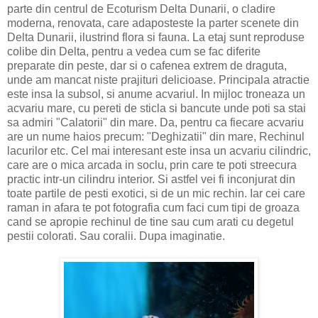
parte din centrul de Ecoturism Delta Dunarii, o cladire
moderna, renovata, care adaposteste la parter scenete din
Delta Dunarii, ilustrind flora si fauna. La etaj sunt reproduse
colibe din Delta, pentru a vedea cum se fac diferite
preparate din peste, dar si o cafenea extrem de draguta,
unde am mancat niste prajituri delicioase. Principala atractie
este insa la subsol, si anume acvariul. In mijloc troneaza un
acvariu mare, cu pereti de sticla si bancute unde poti sa stai
sa admiri "Calatorii" din mare. Da, pentru ca fiecare acvariu
are un nume haios precum: "Deghizatii" din mare, Rechinul
lacurilor etc. Cel mai interesant este insa un acvariu cilindric,
care are o mica arcada in soclu, prin care te poti streecura
practic intr-un cilindru interior. Si astfel vei fi inconjurat din
toate partile de pesti exotici, si de un mic rechin. Iar cei care
raman in afara te pot fotografia cum faci cum tipi de groaza
cand se apropie rechinul de tine sau cum arati cu degetul
pestii colorati. Sau coralii. Dupa imaginatie.