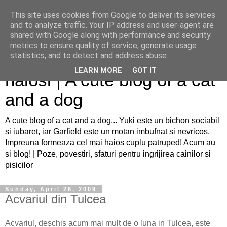
This site uses cookies from Google to deliver its services
and to analyze traffic. Your IP address and user-agent are
shared with Google along with performance and security
metrics to ensure quality of service, generate usage
Sfaturi pentru caini si pisici
statistics, and to detect and address abuse.
LEARN MORE
GOT IT
haiosi | A cute blog of a cat
and a dog
A cute blog of a cat and a dog... Yuki este un bichon sociabil
si iubaret, iar Garfield este un motan imbufnat si nevricos.
Impreuna formeaza cel mai haios cuplu patruped! Acum au
si blog! | Poze, povestiri, sfaturi pentru ingrijirea cainilor si
pisicilor
Sunday, April 26, 2009
Acvariul din Tulcea
Acvariul, deschis acum mai mult de o luna in Tulcea, este