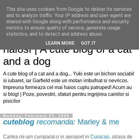
This site uses cookies from Google to deliver its services
and to analyze traffic. Your IP address and user-agent are
shared with Google along with performance and security
metrics to ensure quality of service, generate usage
Sfaturi pentru caini si pisici
statistics, and to detect and address abuse.
LEARN MORE
GOT IT
haiosi | A cute blog of a cat
and a dog
A cute blog of a cat and a dog... Yuki este un bichon sociabil
si iubaret, iar Garfield este un motan imbufnat si nevricos.
Impreuna formeaza cel mai haios cuplu patruped! Acum au
si blog! | Poze, povestiri, sfaturi pentru ingrijirea cainilor si
pisicilor
Monday, February 23, 2009
cuteblog
recomanda:
Marley & me
Cartea mi-am cumparat-o in aeroport in
Curacao
, atrasa de