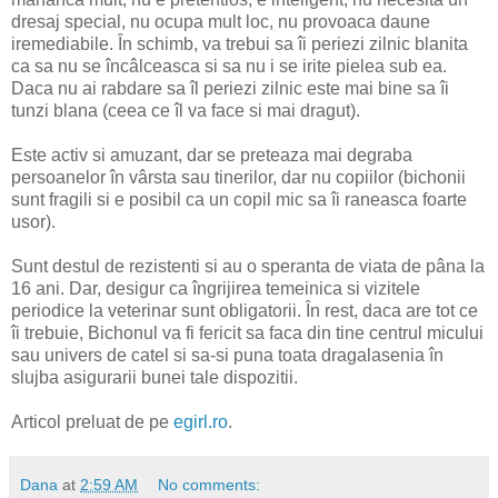
dresaj special, nu ocupa mult loc, nu provoaca daune
iremediabile. În schimb, va trebui sa îi periezi zilnic blanita
ca sa nu se încâlceasca si sa nu i se irite pielea sub ea.
Daca nu ai rabdare sa îl periezi zilnic este mai bine sa îi
tunzi blana (ceea ce îl va face si mai dragut).
Este activ si amuzant, dar se preteaza mai degraba
persoanelor în vârsta sau tinerilor, dar nu copiilor (bichonii
sunt fragili si e posibil ca un copil mic sa îi raneasca foarte
usor).
Sunt destul de rezistenti si au o speranta de viata de pâna la
16 ani. Dar, desigur ca îngrijirea temeinica si vizitele
periodice la veterinar sunt obligatorii. În rest, daca are tot ce
îi trebuie, Bichonul va fi fericit sa faca din tine centrul micului
sau univers de catel si sa-si puna toata dragalasenia în
slujba asigurarii bunei tale dispozitii.
Articol preluat de pe
egirl.ro
.
Dana
at
2:59 AM
No comments: