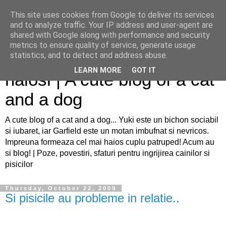
This site uses cookies from Google to deliver its services
and to analyze traffic. Your IP address and user-agent are
shared with Google along with performance and security
metrics to ensure quality of service, generate usage
Sfaturi pentru caini si pisici
statistics, and to detect and address abuse.
LEARN MORE
GOT IT
haiosi | A cute blog of a cat
and a dog
A cute blog of a cat and a dog... Yuki este un bichon sociabil
si iubaret, iar Garfield este un motan imbufnat si nevricos.
Impreuna formeaza cel mai haios cuplu patruped! Acum au
si blog! | Poze, povestiri, sfaturi pentru ingrijirea cainilor si
pisicilor
Thursday, October 22, 2009
Si pisicile au probleme in relatie..