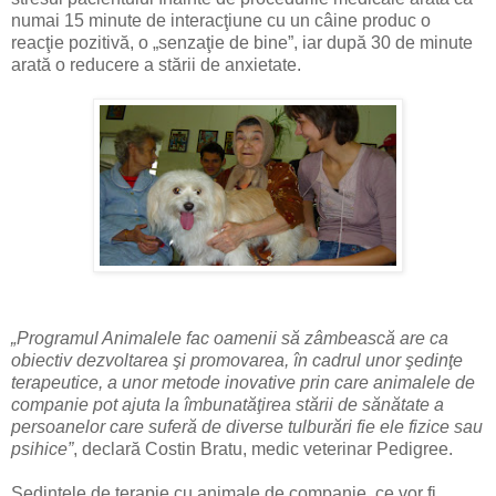
numai 15 minute de interacţiune cu un câine produc o
reacţie pozitivă, o „senzaţie de bine”, iar după 30 de minute
arată o reducere a stării de anxietate.
„Programul Animalele fac oamenii să zâmbească are ca
obiectiv dezvoltarea şi promovarea, în cadrul unor şedinţe
terapeutice, a unor metode inovative prin care animalele de
companie pot ajuta la îmbunatăţirea stării de sănătate a
persoanelor care suferă de diverse tulburări fie ele fizice sau
psihice”
, declară Costin Bratu, medic veterinar Pedigree.
Şedinţele de terapie cu animale de companie, ce vor fi