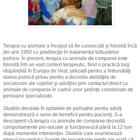
Terapia cu animale a început să fie cunoscută şi folosită încă
din anii 1950 cu predilecţie în tratamentul tulburărilor
psihice. În prezent, terapia cu animale de companie este
folosită într-un vast context terapeutic, fiind o practică larg
răspândită în Europa de Vest, utilizată pentru a îmbunătăţi
starea psihică şi/sau pentru a dezvolta abilităţile de
socializare ale copiilor şi adulţilor prin contactul direct cu
animale de companie în cadrul unor şedinţe coordonate de
persoane specializate.
Studiile derulate în spitalele de psihiatrie pentru adulţi
demonstrează o serie de beneficii pentru pacienţi. S-a
descoperit că terapia cu animale de companie dezvoltă
comportamente pro-sociale şi funcţionează până la 12 luni
după momentul intervenţiei. Studiile care examinează
stresul pacientului înainte de procedurile medicale arată că