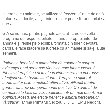
In terapia cu animale, se utilizează frecvent cîinele datorită
naturii sale docile, a uşurinţei cu care poate fi transportat sau
dresat.
GIA se numără printre puţinele asociaţii care dezvoltă
programe de responsabiliate în rândul proprietarilor de
animale şi reuneşte o echipă formată din tineri devotaţi,
cărora le face plăcere să lucreze cu animalele şi să-şi ajute
semenii.
“Influenţa benefică a animalelor de companie asupra
existenţei unei persoane vîrstnice este binecunoscută.
Efectele terapiei cu animale în vindecarea a numeroase
afecţiuni sunt absolut uimitoare. Terapia cu ajutorul
a¬nimalelor este o metodă alternativă, utilizată pentru
generarea unor comportamente pozitive. Un animal de
companie te face să vezi realitatea într-un mod diferit, mai
optimist. Acesta are efecte benefice asupra persoanelor
vârstnice”
, afirmă Primarul Sectorului 3, Dl. Liviu Negoiţă.