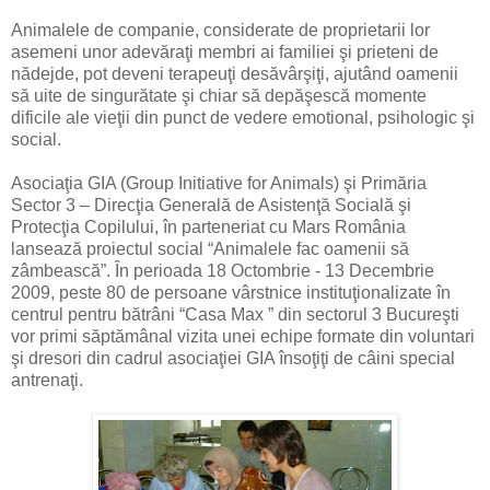
Animalele de companie, considerate de proprietarii lor
asemeni unor adevăraţi membri ai familiei şi prieteni de
nădejde, pot deveni terapeuţi desăvârşiţi, ajutând oamenii
să uite de singurătate şi chiar să depăşescă momente
dificile ale vieţii din punct de vedere emotional, psihologic şi
social.
Asociaţia GIA (Group Initiative for Animals) şi Primăria
Sector 3 – Direcţia Generală de Asistenţă Socială şi
Protecţia Copilului, în parteneriat cu Mars România
lansează proiectul social “Animalele fac oamenii să
zâmbească”. În perioada 18 Octombrie - 13 Decembrie
2009, peste 80 de persoane vârstnice instituţionalizate în
centrul pentru bătrâni “Casa Max ” din sectorul 3 Bucureşti
vor primi săptămânal vizita unei echipe formate din voluntari
şi dresori din cadrul asociaţiei GIA însoţiţi de câini special
antrenaţi.