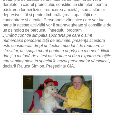
derulate în cadrul proiectului, constitie un stimulent pentru
păstrarea formei fizice, reducerea anxietăţii sau a stărilor
depresive, cât şi pentru îmbunătaţirea capacităţii de
concentrare şi atenţie. Persoanele vârstnice care vor lua
parte la aceste activităţi vor fi supravegheate şi consiliate de
un psiholog pe parcursul întregului program.
„Ţinând cont de simpatia spontană pe care o simt
numeroase persoane faţă de animale, prezenţa acestora
este considerată drept un factor important de reducere a
stresului, un sprijin moral pentru a depăşi un moment dificil
dar şi o metodă de a iesi din izolare şi de a exprima emoţiile
sau sentimentele în special în cazul persoanelor vârstnice”
,
declară Raluca Simion, Preşedinte GIA.