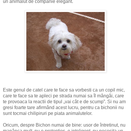
un animalut de companie elegant.
Este genul de catel care te face sa vorbesti ca un copil mic,
care te face sa te apleci pe strada numai sa îl mângâi, care
te provoaca la reactii de tipul „vai cât e de scump”. Si nu am
gresi foarte tare afirmând acest lucru, pentru ca bichonii nu
sunt tocmai chilipiruri pe piata animalutelor.
Oricum, despre Bichon numai de bine: usor de întretinut, nu
manânca mult, nu e pretentios, e inteligent, nu necesita un