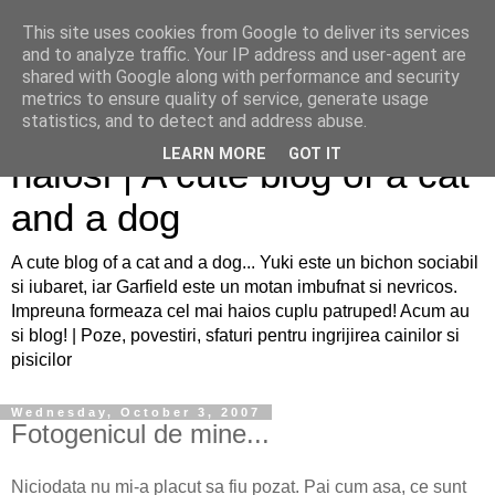
This site uses cookies from Google to deliver its services
and to analyze traffic. Your IP address and user-agent are
shared with Google along with performance and security
metrics to ensure quality of service, generate usage
Sfaturi pentru caini si pisici
statistics, and to detect and address abuse.
LEARN MORE
GOT IT
haiosi | A cute blog of a cat
and a dog
A cute blog of a cat and a dog... Yuki este un bichon sociabil
si iubaret, iar Garfield este un motan imbufnat si nevricos.
Impreuna formeaza cel mai haios cuplu patruped! Acum au
si blog! | Poze, povestiri, sfaturi pentru ingrijirea cainilor si
pisicilor
Wednesday, October 3, 2007
Fotogenicul de mine...
Niciodata nu mi-a placut sa fiu pozat. Pai cum asa, ce sunt