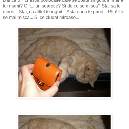
Dar ce o fi chestia portocalie care se zbate singura in mana
lui mami? O fi... un soarece? Si de ce se misca? Stai sa te
miros... Stai, ca altfel te inghit... Asta daca te prind... Pfiu! Ce
se mai misca... Si ce ciudat miroase...