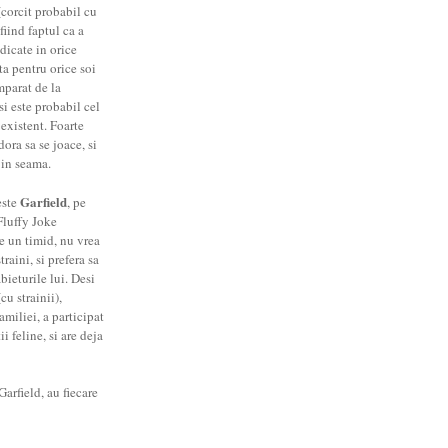
corcit probabil cu
fiind faptul ca a
dicate in orice
ta pentru orice soi
mparat de la
si este probabil cel
 existent. Foarte
dora sa se joace, si
 in seama.
Garfield
este
, pe
Fluffy Joke
te un timid, nu vrea
raini, si prefera sa
abieturile lui. Desi
cu strainii),
amiliei, a participat
 feline, si are deja
arfield, au fiecare