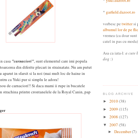
*
yuki.dazoot.ro
*
garfield.dazoot.ro
vorbesc pe
twitter
si 
albumul lor de pe fli
vremea (ca doar sunt
catel in pas cu moda) 
Asa ca iata-l:
a cute 
dog
:)
in casa
"carnaciori"
, sunt elementul care imi popula
toarcerea din diferite plecari in strainatate. Nu am putut
 aparut in sfarsit si la noi (mai mult loc de haine in
ntru ca Yuki pur si simplu le adora!
nou de carnaciori!! Si daca mami ii rupe in bucatele
in strachina printre crontanelele de la Royal Canin, pap
BLOG ARCHIVE
2010
(38)
►
2009
(115)
►
rger
2008
(127)
►
2007
(58)
▼
December
(7)
►