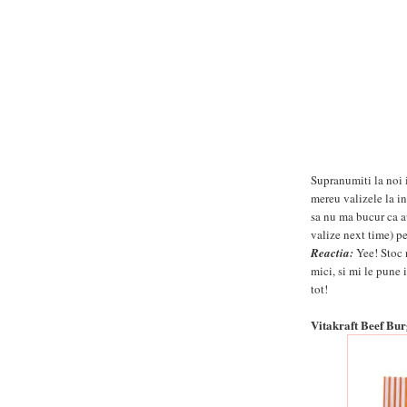
Supranumiti la noi 
mereu valizele la in
sa nu ma bucur ca au
valize next time) pe
Reactia:
Yee! Stoc 
mici, si mi le pune 
tot!
Vitakraft Beef Bu