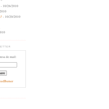
- 10/26/2010
/2010
a?
- 10/20/2010
a
2010
LETTER
resa de mail:
eedBurner
E