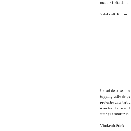
meu... Garfield, nu i
Vitakraft Torros
Un soi de oase, din 
topping-urile de pe 
protectie anti-tartr
Reactia:
Ce oase del
strangi firimiturile
Vitakraft Stick