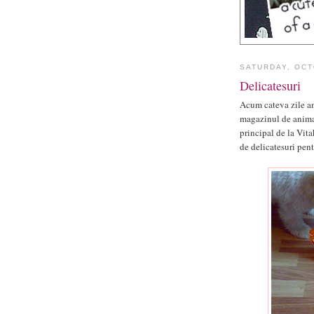
SATURDAY, OCT
Delicatesuri
Acum cateva zile am
magazinul de animal
principal de la Vita
de delicatesuri pen