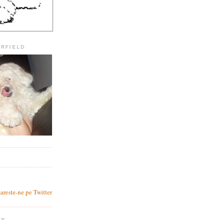
ARFIELD
?
areste-ne pe Twitter
TE