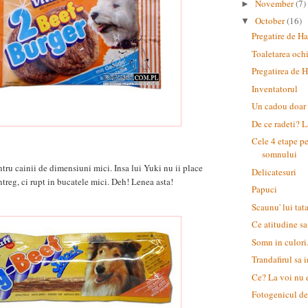
November
(7)
►
October
(16)
▼
Pregatire de Ha
Toaletarea ochi
Pregatirea de 
Inventatorul
Un cadou doar 
De ce radeti? L
Cele 4 etape pe
somnului
ntru cainii de dimensiuni mici. Insa lui Yuki nu ii place
Delicatesuri
treg, ci rupt in bucatele mici. Deh! Lenea asta!
Papuci
Scaunu' lui tat
Ce atitudine s
Somn in culori.
Trandafirul sa
Ce? La voi nu 
Fotogenicul de