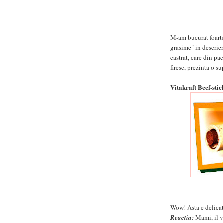
M-am bucurat foart
grasime" in descrier
castrat, care din pa
firesc, prezinta o su
Vitakraft Beef-sti
Wow! Asta e delicat
Reactia:
Mami, il vr