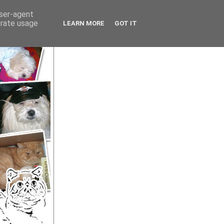
user-agent
erate usage
LEARN MORE
GOT IT