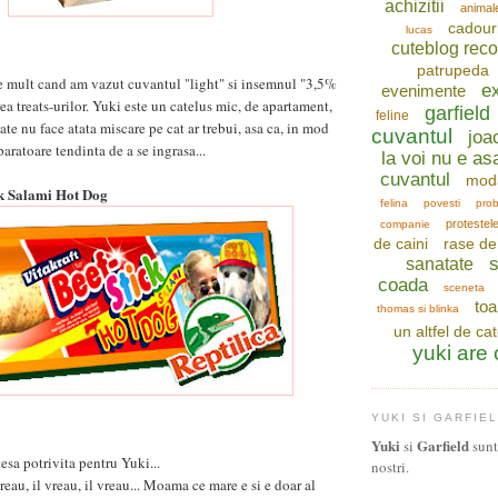
achizitii
animal
cadour
lucas
cuteblog re
patrupeda
e mult cand am vazut cuvantul "light" si insemnul "3,5%
ex
evenimente
ea treats-urilor. Yuki este un catelus mic, de apartament,
garfield
feline
cate nu face atata miscare pe cat ar trebui, asa ca, in mod
cuvantul
joa
paratoare tendinta de a se ingrasa...
la voi nu e as
cuvantul
mod
ck Salami Hot Dog
felina
povesti
prob
protestel
companie
de caini
rase de 
s
sanatate
coada
sceneta
toa
thomas si blinka
un altfel de ca
yuki are
YUKI SI GARFIE
Yuki
Garfield
si
sunt 
esa potrivita pentru Yuki...
nostri.
eau, il vreau, il vreau... Moama ce mare e si e doar al