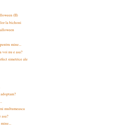
lloween (II)
lor la bichoni
Halloween
pentru mine...
a voi nu e asa?
rfect simetrice ale
a
a adoptam?
..
 imi multumeasca
e asa?
 mine...