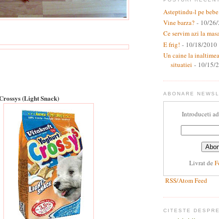
Asteptindu-l pe bebe
Vine barza?
- 10/26
Ce servim azi la mas
E frig!
- 10/18/2010
Un caine la inaltime
situatiei
- 10/15/
ABONARE NEWS
Crossys (Light Snack)
Introduceti ad
Livrat de
F
RSS/Atom Feed
CITESTE DESPR