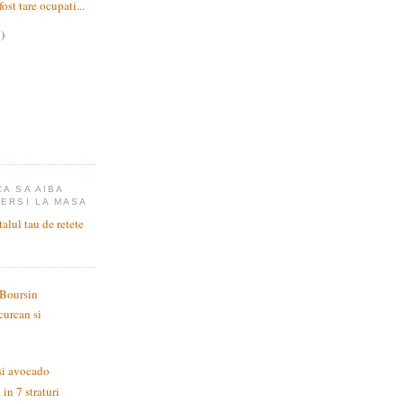
ost tare ocupati...
)
CA SA AIBA
CERSI LA MASA
 Boursin
curcan si
si avocado
in 7 straturi