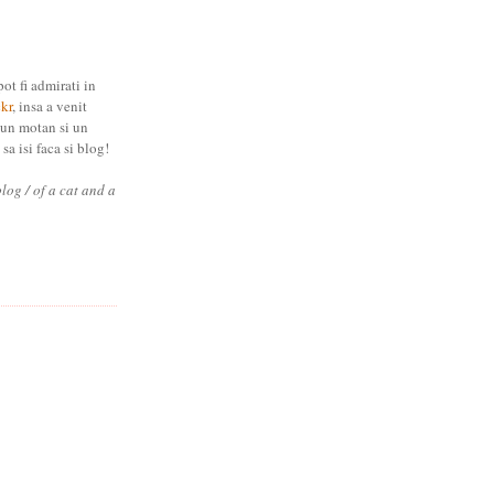
pot fi admirati in
ckr
, insa a venit
 un motan si un
sa isi faca si blog!
blog / of a cat and a