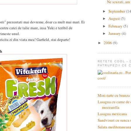
Ne scuzati, am f
September
(14
►
August
(5)
►
orii" prezentati mai devreme, doar ca mult mai mari. Ei
February
(5)
►
pentru catei de talie mare, insa Yuki e teribil de
January
(4)
rimeste unul.
►
icita zi din viata mea! Garfield, stai departe!
2006
(9)
►
sh
RETETE COOL - 
PATRUPEZII CE 
Mini-tarte cu branza
Lasagna cu carne de 
mozzarella
Lasagna mexicana
Sandvisuri cu sunca 
Salata mediteraneana 