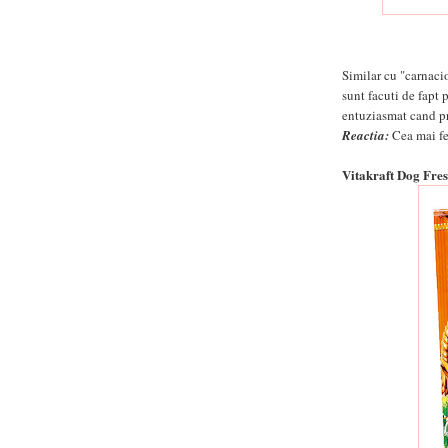
Similar cu "carnaci
sunt facuti de fapt 
entuziasmat cand p
Reactia:
Cea mai fer
Vitakraft Dog Fre