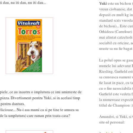
ti dau, nu iti dau, nu iti dau...
Yuki
este un bichon (
vreun ciobanesc, dat 
depasit cu mult kg in
standard scris vreoda
de bichon)... Este cu
Orhideea (Carrefour) 
mai alintat catzelush
sociabil cu oricine, a
uraste sa nu fie bagat
La polul opus se gas
numele lui adevarat 
Riesling. Garfield es
sa cunoasca oameni st
fie lasat in pace, cu t
cu o fire nesociabila (
piele, ce au inautru o implutura ce imi aminteste de
Garfield este vedeta f
pizza. Divertisment pentru Yuki, si in acelasi timp
la numeroase expozitii
u pentru dantura.
titlul de Champion :)
icioase... Nu-i asa mami ca si pe tine te amuza sa
 (de la umplutura) care raman prin toata casa?
Amandoi, si Yuki, si G
site-ul personal: