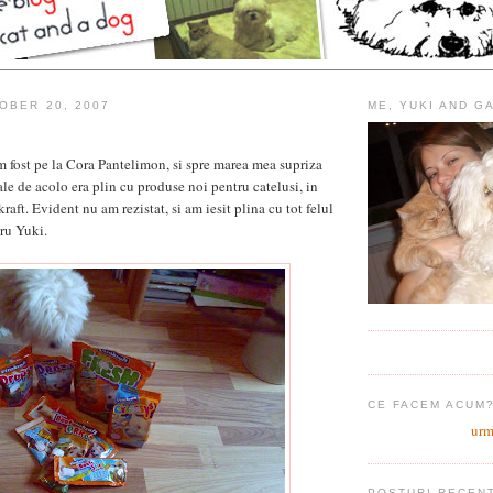
OBER 20, 2007
ME, YUKI AND G
 fost pe la Cora Pantelimon, si spre marea mea supriza
e de acolo era plin cu produse noi pentru catelusi, in
kraft. Evident nu am rezistat, si am iesit plina cu tot felul
tru Yuki.
CE FACEM ACUM
urm
POSTURI RECEN