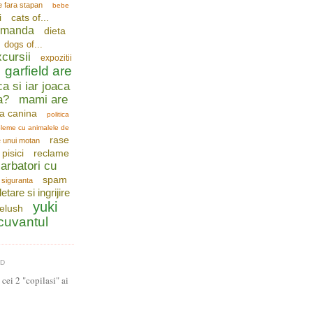
e fara stapan
bebe
i
cats of...
comanda
dieta
dogs of...
cursii
expozitii
garfield are
ca si iar joaca
a?
mami are
a canina
politica
leme cu animalele de
rase
e unui motan
pisici
reclame
arbatori cu
spam
siguranta
letare si ingrijire
yuki
telush
 cuvantul
LD
cei 2 "copilasi" ai