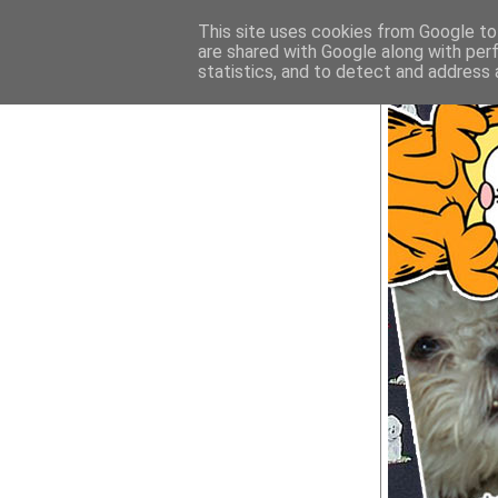
This site uses cookies from Google to 
are shared with Google along with per
statistics, and to detect and address 