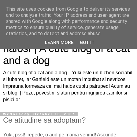
This site uses cookies from Google to deliver its services
and to analyze traffic. Your IP address and user-agent are
shared with Google along with performance and security
metrics to ensure quality of service, generate usage
Sfaturi pentru caini si pisici
statistics, and to detect and address abuse.
LEARN MORE
GOT IT
haiosi | A cute blog of a cat
and a dog
A cute blog of a cat and a dog... Yuki este un bichon sociabil
si iubaret, iar Garfield este un motan imbufnat si nevricos.
Impreuna formeaza cel mai haios cuplu patruped! Acum au
si blog! | Poze, povestiri, sfaturi pentru ingrijirea cainilor si
pisicilor
Wednesday, October 10, 2007
Ce atitudine sa adoptam?
Yuki, psst!, repede, o aud pe mama venind! Ascunde