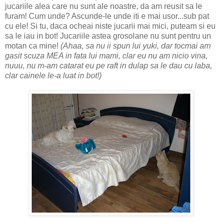
jucariile alea care nu sunt ale noastre, da am reusit sa le
furam! Cum unde? Ascunde-le unde iti e mai usor...sub pat
cu ele! Si tu, daca ocheai niste jucarii mai mici, puteam si eu
sa le iau in bot! Jucariile astea grosolane nu sunt pentru un
motan ca mine!
(Ahaa, sa nu ii spun lui yuki, dar tocmai am
gasit scuza MEA in fata lui mami, clar eu nu am nicio vina,
nuuu, nu m-am catarat eu pe raft in dulap sa le dau cu laba,
clar cainele le-a luat in bot!)