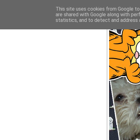
This site uses cookies from Google to 
are shared with Google along with per
statistics, and to detect and address 