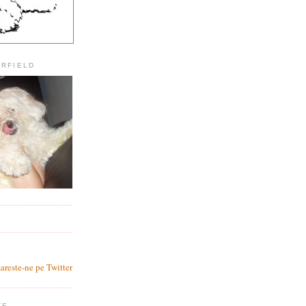
ARFIELD
?
areste-ne pe Twitter
TE