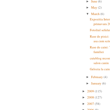
June
(6)
►
May
(2)
►
March
(6)
▼
Expozitia Inte
primavara 20
Fotoliul sefulu
Rase de pisici:
asa cum scrie
Rase de caini: 
familiei
cuteblog reco
salon canin
Gelozia la cain
February
(4)
►
January
(6)
►
2009
(115)
►
2008
(127)
►
2007
(58)
►
2006
(9)
►