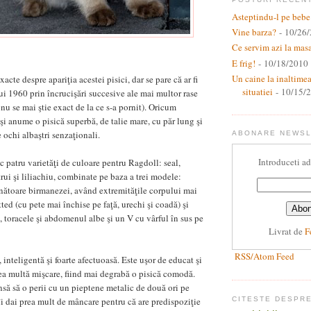
Asteptindu-l pe bebe
Vine barza?
- 10/26
Ce servim azi la mas
E frig!
- 10/18/2010
Un caine la inaltime
acte despre apariţia acestei pisici, dar se pare că ar fi
situatiei
- 10/15/
ui 1960 prin încrucişări succesive ale mai multor rase
 nu se mai ştie exact de la ce s-a pornit). Oricum
şi anume o pisică superbă, de talie mare, cu păr lung şi
 ochi albaştri senzaţionali.
ABONARE NEWS
Introduceti ad
c patru varietăţi de culoare pentru Ragdoll: seal,
trui şi liliachiu, combinate pe baza a trei modele:
ătoare birmanezei, având extremităţile corpului mai
tted (cu pete mai închise pe faţă, urechi şi coadă) şi
, toracele şi abdomenul albe şi un V cu vârful în sus pe
Livrat de
F
RSS/Atom Feed
 inteligentă şi foarte afectuoasă. Este uşor de educat şi
ea multă mişcare, fiind mai degrabă o pisică comodă.
însă să o perii cu un pieptene metalic de două ori pe
îi dai prea mult de mâncare pentru că are predispoziţie
CITESTE DESPR