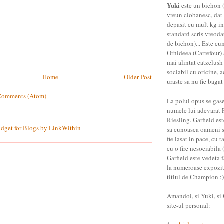
Yuki
este un bichon (
vreun ciobanesc, dat 
depasit cu mult kg in
standard scris vreoda
de bichon)... Este cu
Orhideea (Carrefour) 
mai alintat catzelush
sociabil cu oricine, a
Home
Older Post
uraste sa nu fie bagat
Comments (Atom)
La polul opus se gas
numele lui adevarat 
Riesling. Garfield es
sa cunoasca oameni st
fie lasat in pace, cu t
cu o fire nesociabila (
Garfield este vedeta f
la numeroase expozitii
titlul de Champion :)
Amandoi, si Yuki, si G
site-ul personal: