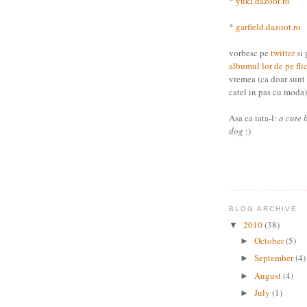
*
yuki.dazoot.ro
*
garfield.dazoot.ro
vorbesc pe
twitter
si 
albumul lor de pe fli
vremea (ca doar sunt
catel in pas cu moda) 
Asa ca iata-l:
a cute 
dog
:)
BLOG ARCHIVE
2010
(38)
▼
October
(5)
►
September
(4)
►
August
(4)
►
July
(1)
►