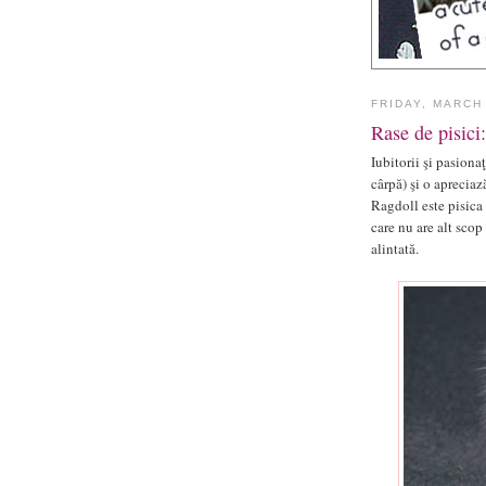
FRIDAY, MARCH
Rase de pisici:
Iubitorii şi pasiona
cârpă) şi o apreciaz
Ragdoll este pisica 
care nu are alt scop 
alintată.