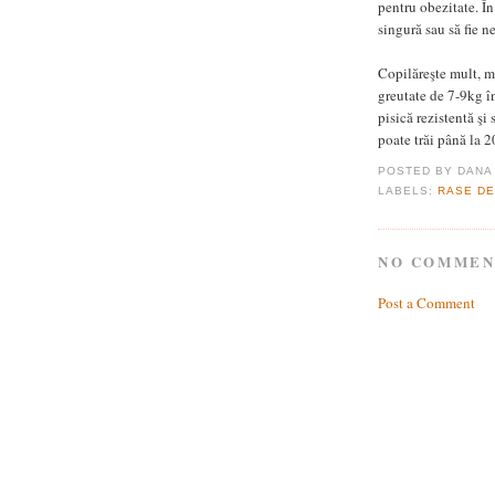
pentru obezitate. În 
singură sau să fie ne
Copilăreşte mult, m
greutate de 7-9kg î
pisică rezistentă şi 
poate trăi până la 2
POSTED BY
DANA
LABELS:
RASE DE
NO COMMEN
Post a Comment