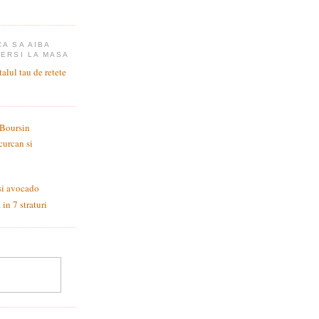
CA SA AIBA
CERSI LA MASA
 Boursin
curcan si
si avocado
in 7 straturi