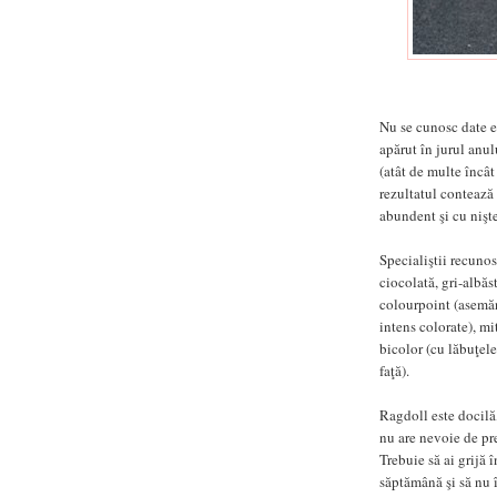
Nu se cunosc date ex
apărut în jurul anul
(atât de multe încât
rezultatul contează 
abundent şi cu nişte
Specialiştii recunos
ciocolată, gri-albăs
colourpoint (asemăn
intens colorate), mi
bicolor (cu lăbuţele
faţă).
Ragdoll este docilă,
nu are nevoie de pr
Trebuie să ai grijă 
săptămână şi să nu 