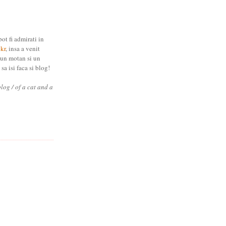
pot fi admirati in
ckr
, insa a venit
 un motan si un
sa isi faca si blog!
blog / of a cat and a