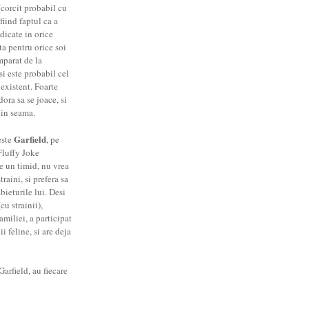
corcit probabil cu
fiind faptul ca a
dicate in orice
ta pentru orice soi
mparat de la
si este probabil cel
 existent. Foarte
dora sa se joace, si
 in seama.
Garfield
este
, pe
Fluffy Joke
te un timid, nu vrea
raini, si prefera sa
abieturile lui. Desi
cu strainii),
amiliei, a participat
 feline, si are deja
arfield, au fiecare