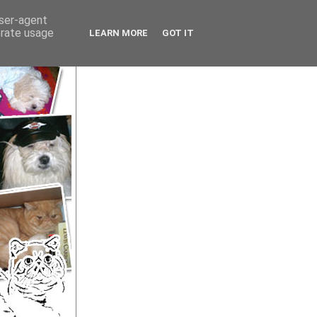
user-agent
erate usage
LEARN MORE
GOT IT