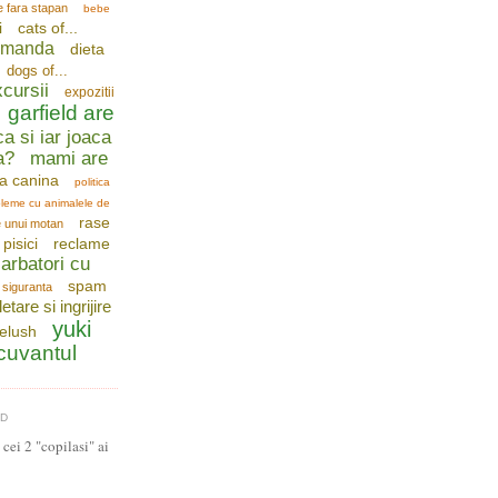
e fara stapan
bebe
i
cats of...
comanda
dieta
dogs of...
cursii
expozitii
garfield are
ca si iar joaca
a?
mami are
a canina
politica
leme cu animalele de
rase
e unui motan
pisici
reclame
arbatori cu
spam
siguranta
letare si ingrijire
yuki
telush
 cuvantul
LD
cei 2 "copilasi" ai