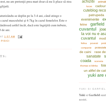
rest, nu are pretenţii prea mari doar că nu îi place să stea
achizitii
animal
glijată.
cadour
lucas
cuteblog re
patrupeda
aturizându-se deplin pe la 3-4 ani, când atinge o
ex
evenimente
n cazul masculului şi 4-7kg în cazul femelelor. Este o
garfield
sănătoasă astfel încât, dacă este îngrijită cum trebuie,
feline
cuvantul
joa
0 de ani.
la voi nu e as
AT
1:57 AM
cuvantul
mod
 PISICI
felina
povesti
prob
protestel
companie
de caini
rase de 
TS:
s
sanatate
coada
sceneta
toa
thomas si blinka
un altfel de ca
yuki are
YUKI SI GARFIE
Yuki
Garfield
si
sunt 
nostri.