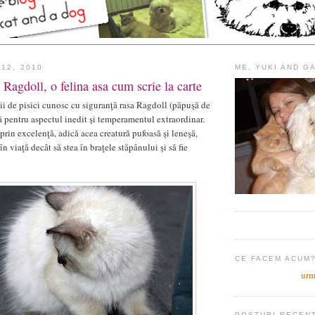
 12, 2010
ME, YUKI AND G
 Ragdoll, o felina asa cum scrie la carte
ţii de pisici cunosc cu siguranţă rasa Ragdoll (păpuşă de
ă pentru aspectul inedit şi temperamentul extraordinar.
prin excelenţă, adică acea creatură pufoasă şi leneşă,
în viaţă decât să stea în braţele stăpânului şi să fie
CE FACEM ACUM
urm
POSTURI RECEN