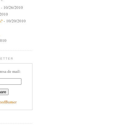
- 10/26/2010
/2010
a?
- 10/20/2010
a
2010
LETTER
resa de mail:
eedBurner
E