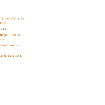
rnationala Felina de
10:...
i casei
 Ragdoll, o felina
 la...
Teckell, simpaticul
manda: Lala Land,
i