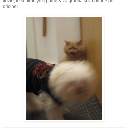
iluzie, in schimb yuki patruleaza granita si va prinde pe
oricine!