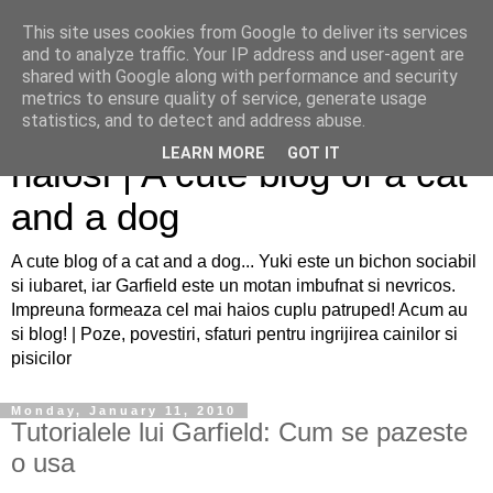
This site uses cookies from Google to deliver its services
and to analyze traffic. Your IP address and user-agent are
shared with Google along with performance and security
metrics to ensure quality of service, generate usage
Sfaturi pentru caini si pisici
statistics, and to detect and address abuse.
LEARN MORE
GOT IT
haiosi | A cute blog of a cat
and a dog
A cute blog of a cat and a dog... Yuki este un bichon sociabil
si iubaret, iar Garfield este un motan imbufnat si nevricos.
Impreuna formeaza cel mai haios cuplu patruped! Acum au
si blog! | Poze, povestiri, sfaturi pentru ingrijirea cainilor si
pisicilor
Monday, January 11, 2010
Tutorialele lui Garfield: Cum se pazeste
o usa