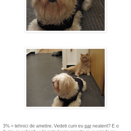
3% = tehnici de ametire. Vedeti cum eu
par
neatent? E o