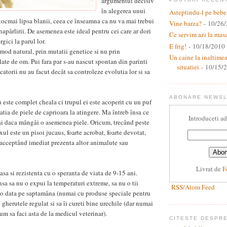
argumentul decisiv
în alegerea unui
Asteptindu-l pe bebe
tocmai lipsa blanii, ceea ce înseamna ca nu va mai trebui
Vine barza?
- 10/26
 napârlirii. De asemenea este ideal pentru cei care ar dori
Ce servim azi la mas
rgici la parul lor.
E frig!
- 10/18/2010
mod natural, prin mutatii genetice si nu prin
Un caine la inaltime
ate de om. Pui fara par s-au nascut spontan din parinti
situatiei
- 10/15/
scatorii nu au facut decât sa controleze evolutia lor si sa
ABONARE NEWS
u este complet cheala ci trupul ei este acoperit cu un puf
atia de piele de caprioara la atingere. Ma întreb însa ce
Introduceti ad
 ai daca mângâi o asemenea piele. Oricum, trecând peste
ul este un pisoi jucaus, foarte acrobat, foarte devotat,
 acceptând imediat prezenta altor animalute sau
Livrat de
F
asa si rezistenta cu o speranta de viata de 9-15 ani.
însa sa nu o expui la temperaturi extreme, sa nu o tii
RSS/Atom Feed
i o data pe saptamâna (numai cu produse speciale pentru
zi gherutele regulat si sa îi cureti bine urechile (dar numai
um sa faci asta de la medicul veterinar).
CITESTE DESPR