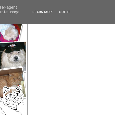
user-agent
erate usage
LEARN MORE
GOT IT