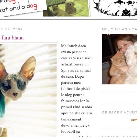
T 31, 2009
ME, YUKI AND G
 fara blana
Ma întreb daca
exista persoane
care sa viseze sa-si
achizitioneze un
Sphynx ca animal
de casa. Dupa
parerea mea
iubitorii de pisici
le aleg pentru
frumusetea lor în
primul rând si abia
apoi pe alte criterii
CE FACEM ACUM
(amuzament,
urm
devotament, etc).
Probabil ca
POSTURI RECEN