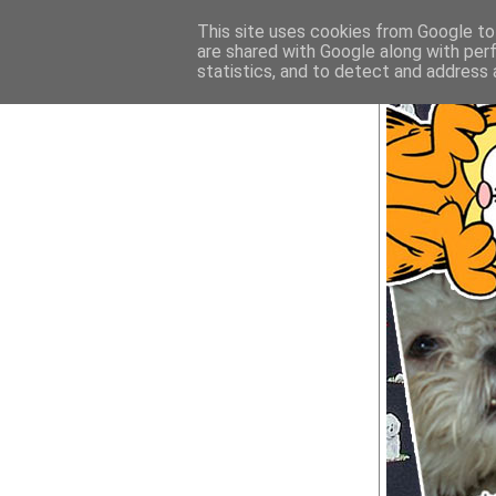
This site uses cookies from Google to 
are shared with Google along with per
statistics, and to detect and address 