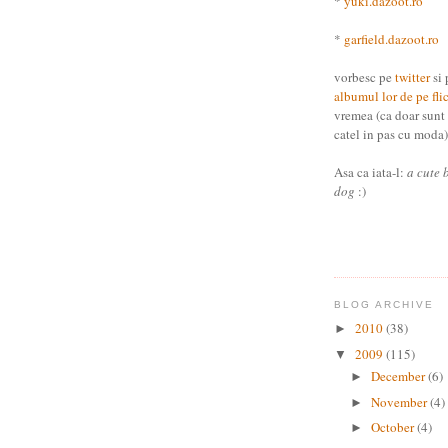
*
yuki.dazoot.ro
*
garfield.dazoot.ro
vorbesc pe
twitter
si 
albumul lor de pe fli
vremea (ca doar sunt
catel in pas cu moda) 
Asa ca iata-l:
a cute 
dog
:)
BLOG ARCHIVE
2010
(38)
►
2009
(115)
▼
December
(6)
►
November
(4)
►
October
(4)
►