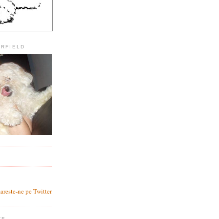
ARFIELD
?
areste-ne pe Twitter
TE