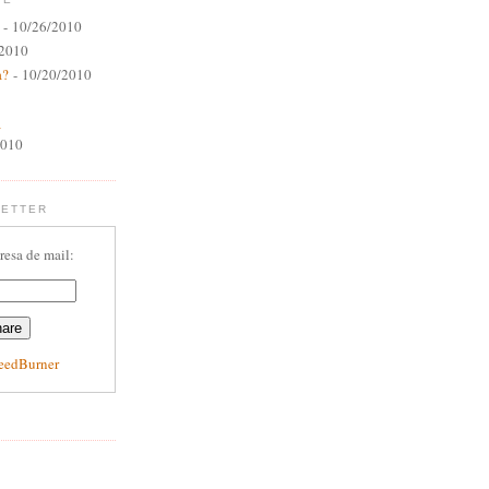
- 10/26/2010
/2010
a?
- 10/20/2010
a
2010
LETTER
resa de mail:
eedBurner
E