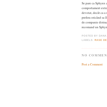
Se pare ca Sphynx c
comportament extrao
devotat, decât ca a 
prefera oricând sa îl
de companie distract
recomand un Sphynx,
POSTED BY
DANA
LABELS:
RASE DE
NO COMMEN
Post a Comment