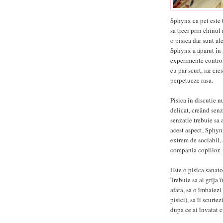
Sphynx ca pet este 
sa treci prin chinul
o pisica dar sunt ale
Sphynx a aparut în 
experimente control
cu par scurt, iar cre
perpetueze rasa.
Pisica în discutie n
delicat, creând senz
senzatie trebuie sa
acest aspect, Sphynx
extrem de sociabil,
compania copiilor.
Este o pisica sanato
Trebuie sa ai grija 
afara, sa o îmbaiez
pisici), sa îi scurte
dupa ce ai învatat c