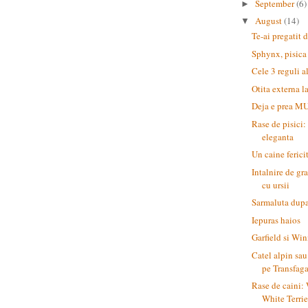
September
(6)
►
August
(14)
▼
Te-ai pregatit
Sphynx, pisica
Cele 3 reguli a
Otita externa la
Deja e prea M
Rase de pisici:
eleganta
Un caine ferici
Intalnire de gra
cu ursii
Sarmaluta dupa
Iepuras haios
Garfield si Wi
Catel alpin sau
pe Transfag
Rase de caini:
White Terrie