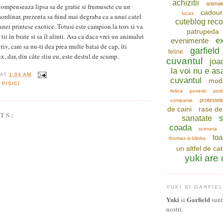
achizitii
animal
ompenseaza lipsa sa de gratie si frumusete cu un
cadour
lucas
rdinar, prezenta sa fiind mai degraba ca a unui catel
cuteblog re
unei printese exotice. Totusi este campion la tors si va
patrupeda
 tii în brate si sa îl alinti. Asa ca daca vrei un animalut
ex
evenimente
iv, care sa nu-ti dea prea multe batai de cap, îti
garfield
feline
 dar, din câte stiu eu, este destul de scump.
cuvantul
joa
la voi nu e as
AT
1:04 AM
cuvantul
mod
 PISICI
felina
povesti
prob
protestel
companie
de caini
rase de 
TS:
s
sanatate
coada
sceneta
toa
thomas si blinka
un altfel de ca
yuki are
YUKI SI GARFIE
Yuki
Garfield
si
sunt 
nostri.