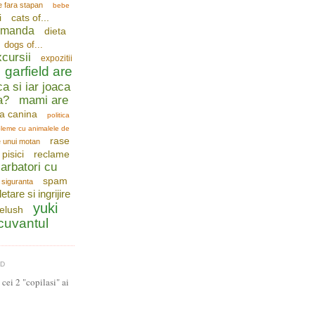
e fara stapan
bebe
i
cats of...
comanda
dieta
dogs of...
cursii
expozitii
garfield are
ca si iar joaca
a?
mami are
a canina
politica
leme cu animalele de
rase
e unui motan
pisici
reclame
arbatori cu
spam
siguranta
letare si ingrijire
yuki
telush
 cuvantul
LD
cei 2 "copilasi" ai