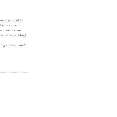
pot fi admirati in
ckr
, insa a venit
 un motan si un
sa isi faca si blog!
blog / of a cat and a