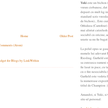
Yuki
este un bichon (
vreun ciobanesc, dat 
depasit cu mult kg in
standard scris vreoda
de bichon)... Este cu
Orhideea (Carrefour) 
mai alintat catzelush
sociabil cu oricine, a
Home
Older Post
uraste sa nu fie bagat
Comments (Atom)
La polul opus se gas
numele lui adevarat 
Riesling. Garfield es
sa cunoasca oameni st
fie lasat in pace, cu t
cu o fire nesociabila (
Garfield este vedeta f
la numeroase expozitii
titlul de Champion :)
Amandoi, si Yuki, si G
site-ul personal: