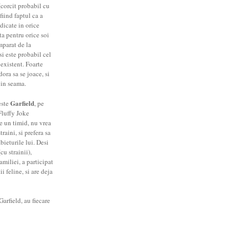
corcit probabil cu
fiind faptul ca a
dicate in orice
ta pentru orice soi
mparat de la
si este probabil cel
 existent. Foarte
dora sa se joace, si
 in seama.
Garfield
este
, pe
Fluffy Joke
te un timid, nu vrea
raini, si prefera sa
abieturile lui. Desi
cu strainii),
amiliei, a participat
 feline, si are deja
arfield, au fiecare