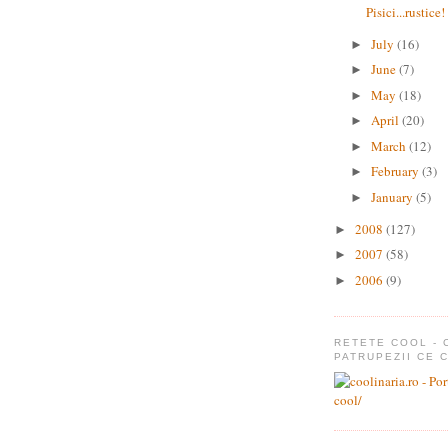
Pisici...rustice!
July
(16)
►
June
(7)
►
May
(18)
►
April
(20)
►
March
(12)
►
February
(3)
►
January
(5)
►
2008
(127)
►
2007
(58)
►
2006
(9)
►
RETETE COOL - 
PATRUPEZII CE 