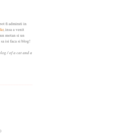
pot fi admirati in
ckr
, insa a venit
 un motan si un
sa isi faca si blog!
blog / of a cat and a
)