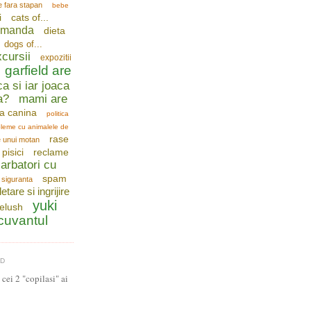
e fara stapan
bebe
i
cats of...
comanda
dieta
dogs of...
cursii
expozitii
garfield are
ca si iar joaca
a?
mami are
a canina
politica
leme cu animalele de
rase
e unui motan
pisici
reclame
arbatori cu
spam
siguranta
letare si ingrijire
yuki
telush
 cuvantul
LD
cei 2 "copilasi" ai