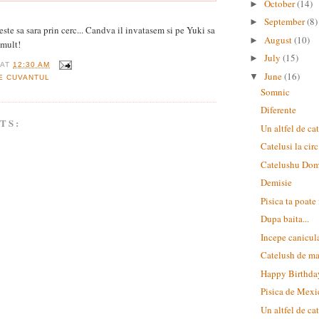
October
(14)
►
September
(8)
►
este sa sara prin cerc... Candva il invatasem si pe Yuki sa
August
(10)
►
emult!
July
(15)
►
AT
12:30 AM
June
(16)
▼
E CUVANTUL
Somnic
Diferente
TS:
Un altfel de cat
Catelusi la circ
Catelushu Dom
Demisie
Pisica ta poate
Dupa baita...
Incepe canicula
Catelush de ma
Happy Birthday
Pisica de Mexi
Un altfel de cat