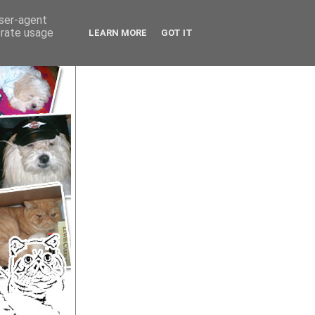
user-agent
erate usage
LEARN MORE
GOT IT