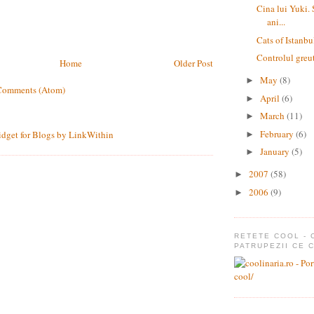
Cina lui Yuki. 
ani...
Cats of Istanbu
Controlul greut
Home
Older Post
May
(8)
►
Comments (Atom)
April
(6)
►
March
(11)
►
February
(6)
►
January
(5)
►
2007
(58)
►
2006
(9)
►
RETETE COOL - 
PATRUPEZII CE 