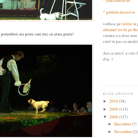
*
yuki.dazoot.ro
*
garfield.dazoot.ro
vorbesc pe
twitter
si 
albumul lor de pe fli
porumbeii aia peste care trec cu atata gratie!
vremea (ca doar sunt
catel in pas cu moda) 
Asa ca iata-l:
a cute 
dog
:)
BLOG ARCHIVE
2010
(38)
►
2009
(115)
►
2008
(127)
▼
December
(7)
►
November
(21
►