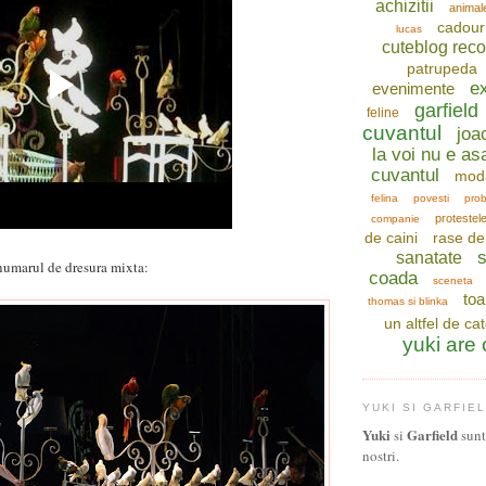
achizitii
animal
cadour
lucas
cuteblog re
patrupeda
ex
evenimente
garfield
feline
cuvantul
joa
la voi nu e as
cuvantul
mod
felina
povesti
prob
protestel
companie
de caini
rase de 
s
sanatate
numarul de dresura mixta:
coada
sceneta
toa
thomas si blinka
un altfel de ca
yuki are
YUKI SI GARFIE
Yuki
Garfield
si
sunt 
nostri.