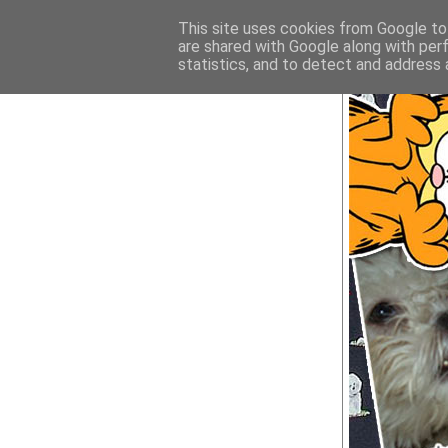
This site uses cookies from Google to 
are shared with Google along with per
statistics, and to detect and address 