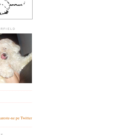
ARFIELD
?
areste-ne pe Twitter
TE