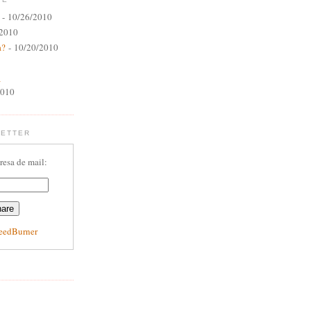
- 10/26/2010
/2010
a?
- 10/20/2010
a
2010
LETTER
resa de mail:
eedBurner
E