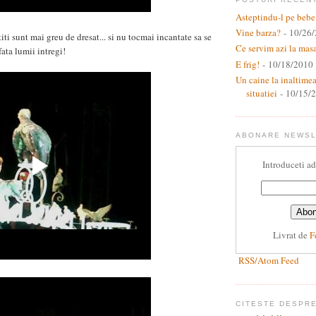
Asteptindu-l pe bebe
Vine barza?
- 10/26
iti sunt mai greu de dresat... si nu tocmai incantate sa se
Ce servim azi la mas
fata lumii intregi!
E frig!
- 10/18/2010
Un caine la inaltime
situatiei
- 10/15/
ABONARE NEWS
Introduceti ad
Livrat de
F
RSS/Atom Feed
CITESTE DESPR