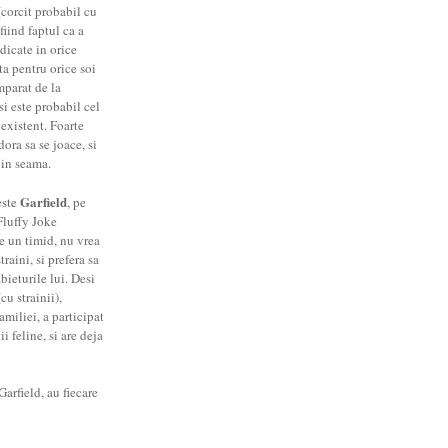
corcit probabil cu
fiind faptul ca a
dicate in orice
ta pentru orice soi
mparat de la
si este probabil cel
 existent. Foarte
dora sa se joace, si
 in seama.
Garfield
este
, pe
Fluffy Joke
te un timid, nu vrea
raini, si prefera sa
abieturile lui. Desi
cu strainii),
amiliei, a participat
 feline, si are deja
arfield, au fiecare