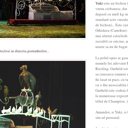
Yuki
este un bichon (
vreun ciobanesc, dat 
depasit cu mult kg in
standard scris vreoda
de bichon)... Este cu
Orhideea (Carrefour) 
mai alintat catzelush
sociabil cu oricine, a
uraste sa nu fie bagat
ticlosi in directia porumbeilor...
La polul opus se gas
numele lui adevarat 
Riesling. Garfield es
sa cunoasca oameni st
fie lasat in pace, cu t
cu o fire nesociabila (
Garfield este vedeta f
la numeroase expozitii
titlul de Champion :)
Amandoi, si Yuki, si G
site-ul personal: