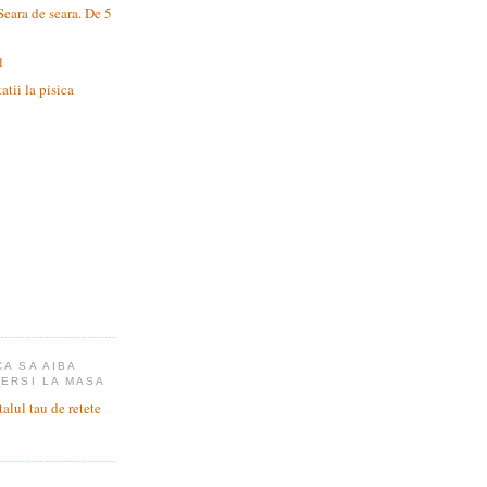
Seara de seara. De 5
l
atii la pisica
CA SA AIBA
CERSI LA MASA