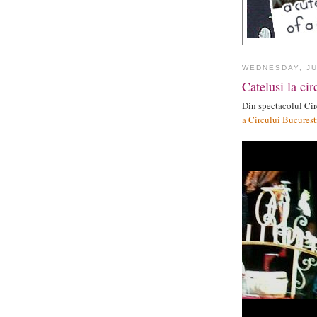
WEDNESDAY, JU
Catelusi la cir
Din spectacolul Cir
a Circului Bucurest