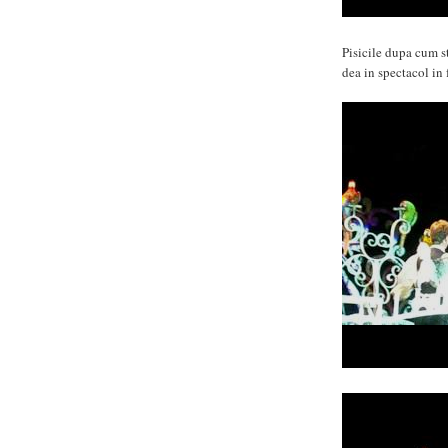
Pisicile dupa cum st
dea in spectacol in 