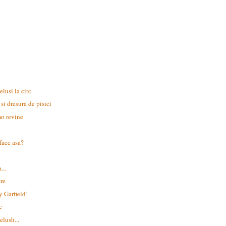
elusi la circ
 si dresura de pisici
o revine
 face asa?
...
re
 Garfield!
c
elush...