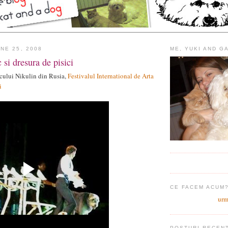
NE 25, 2008
ME, YUKI AND G
c si dresura de pisici
cului Nikulin din Rusia,
Festivalul International de Arta
i
CE FACEM ACUM
urm
POSTURI RECEN