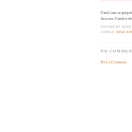
Catel care se pregat
faca asa. Candva d
POSTED BY
DANA
LABELS:
MAMI AR
NO COMMEN
Post a Comment