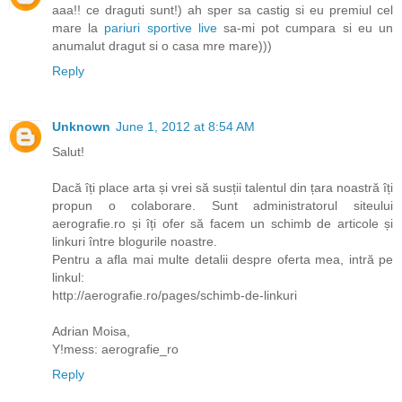
aaa!! ce draguti sunt!) ah sper sa castig si eu premiul cel
mare la
pariuri sportive live
sa-mi pot cumpara si eu un
anumalut dragut si o casa mre mare)))
Reply
Unknown
June 1, 2012 at 8:54 AM
Salut!
Dacă îți place arta și vrei să susții talentul din țara noastră îți
propun o colaborare. Sunt administratorul siteului
aerografie.ro și îți ofer să facem un schimb de articole și
linkuri între blogurile noastre.
Pentru a afla mai multe detalii despre oferta mea, intră pe
linkul:
http://aerografie.ro/pages/schimb-de-linkuri
Adrian Moisa,
Y!mess: aerografie_ro
Reply