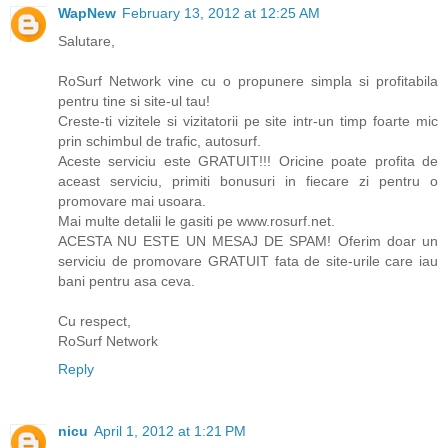
WapNew
February 13, 2012 at 12:25 AM
Salutare,
RoSurf Network vine cu o propunere simpla si profitabila
pentru tine si site-ul tau!
Creste-ti vizitele si vizitatorii pe site intr-un timp foarte mic
prin schimbul de trafic, autosurf.
Aceste serviciu este GRATUIT!!! Oricine poate profita de
aceast serviciu, primiti bonusuri in fiecare zi pentru o
promovare mai usoara.
Mai multe detalii le gasiti pe www.rosurf.net.
ACESTA NU ESTE UN MESAJ DE SPAM! Oferim doar un
serviciu de promovare GRATUIT fata de site-urile care iau
bani pentru asa ceva.
Cu respect,
RoSurf Network
Reply
nicu
April 1, 2012 at 1:21 PM