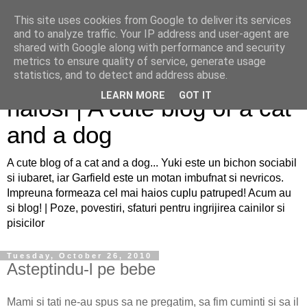
This site uses cookies from Google to deliver its services
and to analyze traffic. Your IP address and user-agent are
shared with Google along with performance and security
metrics to ensure quality of service, generate usage
Sfaturi pentru caini si pisici
statistics, and to detect and address abuse.
LEARN MORE
GOT IT
haiosi | A cute blog of a cat
and a dog
A cute blog of a cat and a dog... Yuki este un bichon sociabil
si iubaret, iar Garfield este un motan imbufnat si nevricos.
Impreuna formeaza cel mai haios cuplu patruped! Acum au
si blog! | Poze, povestiri, sfaturi pentru ingrijirea cainilor si
pisicilor
Tuesday, October 26, 2010
Asteptindu-l pe bebe
Mami si tati ne-au spus sa ne pregatim, sa fim cuminti si sa il