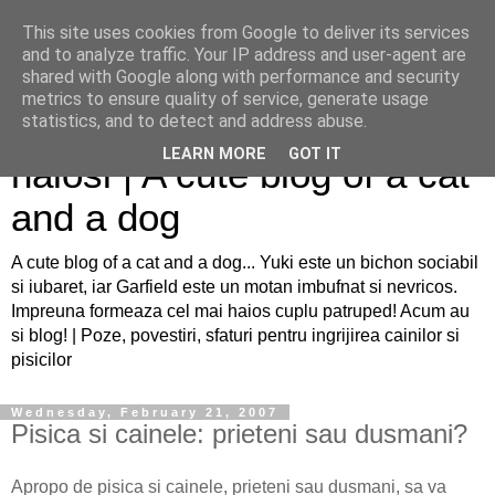
This site uses cookies from Google to deliver its services
and to analyze traffic. Your IP address and user-agent are
shared with Google along with performance and security
metrics to ensure quality of service, generate usage
Sfaturi pentru caini si pisici
statistics, and to detect and address abuse.
LEARN MORE
GOT IT
haiosi | A cute blog of a cat
and a dog
A cute blog of a cat and a dog... Yuki este un bichon sociabil
si iubaret, iar Garfield este un motan imbufnat si nevricos.
Impreuna formeaza cel mai haios cuplu patruped! Acum au
si blog! | Poze, povestiri, sfaturi pentru ingrijirea cainilor si
pisicilor
Wednesday, February 21, 2007
Pisica si cainele: prieteni sau dusmani?
Apropo de pisica si cainele, prieteni sau dusmani, sa va