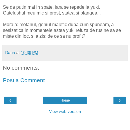
Se da putin mai in spate, iara se repede la yuki.
Catelushul meu mic si prost, statea si plangea...
Morala: motanul, geniul malefic dupa cum spuneam, a
sesizat ca in momentele astea yuki refuza de rusine sa se
miste din loc, si a zis: de ce sa nu profit?
Dana
at
10:39 PM
No comments:
Post a Comment
‹
›
Home
View web version