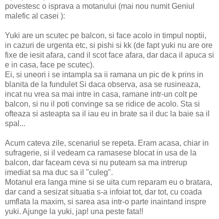
povestesc o isprava a motanului (mai nou numit Geniul
malefic al casei ):
Yuki are un scutec pe balcon, si face acolo in timpul noptii,
in cazuri de urgenta etc, si pishi si kk (de fapt yuki nu are ore
fixe de iesit afara, cand il scot face afara, dar daca il apuca si
e in casa, face pe scutec).
Ei, si uneori i se intampla sa ii ramana un pic de k prins in
blanita de la fundulet Si daca observa, asa se rusineaza,
incat nu vrea sa mai intre in casa, ramane intr-un colt pe
balcon, si nu il poti convinge sa se ridice de acolo. Sta si
ofteaza si asteapta sa il iau eu in brate sa il duc la baie sa il
spal...
Acum cateva zile, scenariul se repeta. Eram acasa, chiar in
sufragerie, si il vedeam ca ramasese blocat in usa de la
balcon, dar faceam ceva si nu puteam sa ma intrerup
imediat sa ma duc sa il "culeg".
Motanul era langa mine si se uita cum reparam eu o bratara,
dar cand a sesizat situatia s-a infoiat tot, dar tot, cu coada
umflata la maxim, si sarea asa intr-o parte inaintand inspre
yuki. Ajunge la yuki, jap! una peste fata!!